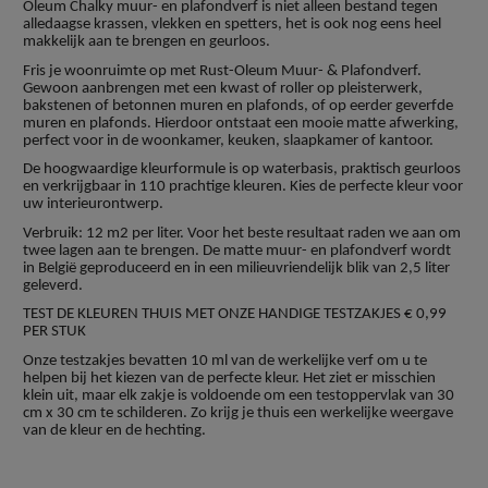
Oleum Chalky muur- en plafondverf is niet alleen bestand tegen
alledaagse krassen, vlekken en spetters, het is ook nog eens heel
makkelijk aan te brengen en geurloos.
Fris je woonruimte op met Rust-Oleum Muur- & Plafondverf.
Gewoon aanbrengen met een kwast of roller op pleisterwerk,
bakstenen of betonnen muren en plafonds, of op eerder geverfde
muren en plafonds. Hierdoor ontstaat een mooie matte afwerking,
perfect voor in de woonkamer, keuken, slaapkamer of kantoor.
De hoogwaardige kleurformule is op waterbasis, praktisch geurloos
en verkrijgbaar in 110 prachtige kleuren. Kies de perfecte kleur voor
uw interieurontwerp.
Verbruik: 12 m2 per liter. Voor het beste resultaat raden we aan om
twee lagen aan te brengen. De matte muur- en plafondverf wordt
in België geproduceerd en in een milieuvriendelijk blik van 2,5 liter
geleverd.
TEST DE KLEUREN THUIS MET ONZE HANDIGE TESTZAKJES € 0,99
PER STUK
Onze testzakjes bevatten 10 ml van de werkelijke verf om u te
helpen bij het kiezen van de perfecte kleur. Het ziet er misschien
klein uit, maar elk zakje is voldoende om een testoppervlak van 30
cm x 30 cm te schilderen. Zo krijg je thuis een werkelijke weergave
van de kleur en de hechting.