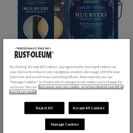
By clicking “Accept All Cookies”, you agree to the storing of cookies on
your device to enhance site navigation, analyze site usage, identify your
interests, and assist in our marketing efforts. Alternatively you can
"Manage Cookies" to choose which categories of cookies you’re happy for
us to use. You can
lees meer over ons cookie- en privacybeleid voordat je
GESCHIKT VOOR:
Muren en Plafonds
een keuze maakt
KLEURGROEP:
Geel
KLEURCOLLECTIE:
Pastel tinten
Reject All
Accept All Cookies
FINISH:
Mat
Manage Cookies