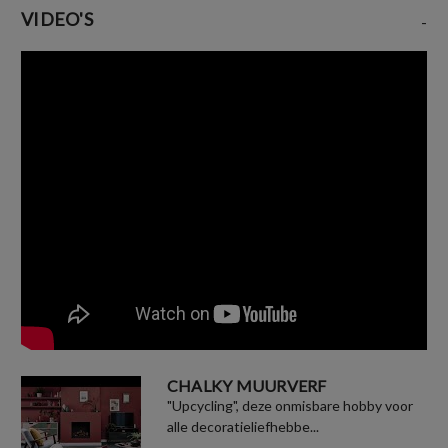
VIDEO'S
-
CHALKY MUURVERF
"Upcycling", deze onmisbare hobby voor
alle decoratieliefhebbe...