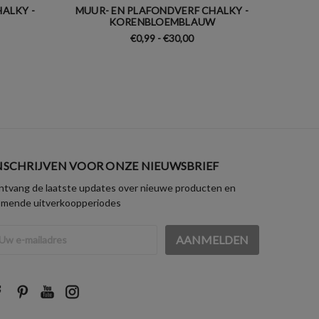
ALKY -
MUUR- EN PLAFONDVERF CHALKY -
MUUR-
KORENBLOEMBLAUW
€0,99 - €30,00
NSCHRIJVEN VOOR ONZE NIEUWSBRIEF
tvang de laatste updates over nieuwe producten en
omende uitverkoopperiodes
iladres