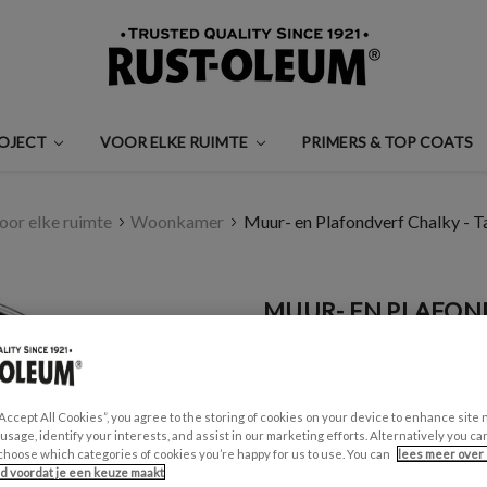
ROJECT
VOOR ELKE RUIMTE
PRIMERS & TOP COATS
oor elke ruimte
Woonkamer
Muur- en Plafondverf Chalky - 
MUUR- EN PLAFON
€0,99 - €30,00
Een beoordeling schrijven
“Accept All Cookies”, you agree to the storing of cookies on your device to enhance site 
 usage, identify your interests, and assist in our marketing efforts. Alternatively you 
GESCHIKT VOOR:
choose which categories of cookies you’re happy for us to use. You can
lees meer over 
Muren en Plafonds
id voordat je een keuze maakt