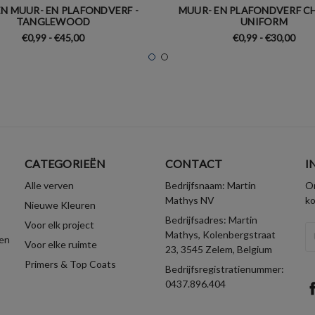
N MUUR- EN PLAFONDVERF -
MUUR- EN PLAFONDVERF CH
TANGLEWOOD
UNIFORM
€0,99 - €45,00
€0,99 - €30,00
CATEGORIEËN
CONTACT
I
Alle verven
Bedrijfsnaam: Martin
On
Mathys NV
k
Nieuwe Kleuren
Bedrijfsadres: Martin
Voor elk project
E-
Mathys, Kolenbergstraat
en
Voor elke ruimte
ma
23, 3545 Zelem, Belgium
Primers & Top Coats
Bedrijfsregistratienummer:
0437.896.404