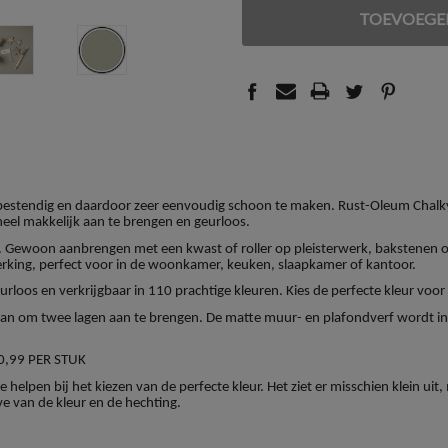
VAN
VAN
UNDEFINED
UNDEFINED
vlekbestendig en daardoor zeer eenvoudig schoon te maken. Rust-Oleum Chalk
heel makkelijk aan te brengen en geurloos.
 Gewoon aanbrengen met een kwast of roller op pleisterwerk, bakstenen o
rking, perfect voor in de woonkamer, keuken, slaapkamer of kantoor.
rloos en verkrijgbaar in 110 prachtige kleuren. Kies de perfecte kleur voo
 aan om twee lagen aan te brengen. De matte muur- en plafondverf wordt in 
0,99 PER STUK
 helpen bij het kiezen van de perfecte kleur. Het ziet er misschien klein ui
ve van de kleur en de hechting.