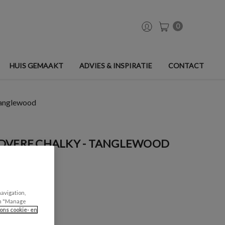
0
HUIS GEMAAKT
ADVIES & INSPIRATIE
CONTACT
Tanglewood
DVERF CHALKY - TANGLEWOOD
navigation,
can "Manage
ons cookie- en