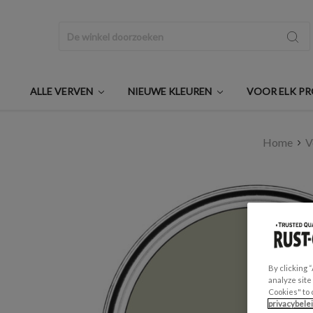
Zoeken
ALLE VERVEN
NIEUWE KLEUREN
VOOR ELK P
Home
V
By clicking 
analyze site
Cookies" to 
privacybele