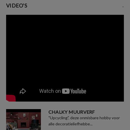
VIDEO'S
-
CHALKY MUURVERF
"Upcycling", deze onmisbare hobby voor
alle decoratieliefhebbe...