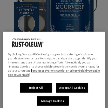
By clicking “Accept All Cookies”, you agree to the storing of cookies on
your device to enhance site navigation, analyze site usage, identify your
interests, and assist in our marketing efforts. Alternatively you can
"Manage Cookies" to choose which categories of cookies you’re happy for
us to use. You can
lees meer over ons cookie- en privacybeleid voordat je
GESCHIKT VOOR:
Muren en Plafonds
een keuze maakt
KLEURGROEP:
Zwart
KLEURCOLLECTIE:
Opvallend & levendig
Reject All
Accept All Cookies
FINISH:
Mat
Manage Cookies