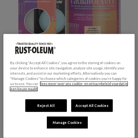
By clicking “Accept All Cookies”, you agree to the storing of cookies on
your device to enhance site navigation, analyze site usage, identify your
interests, and assist in our marketing efforts. Alternatively you can
Productveiligheid
"Manage Cookies" to choose which categories of cookies you’re happy for
us to use. You can
lees meer over ons cookie- en privacybeleid voordat je
Waarschuwing
een keuze maakt
H317 - Kan een allergische huidreactie
veroorzaken.
Reject All
Accept All Cookies
H412 - Schadelijk voor in het water levende
organismen, met langdurige gevolgen.
Manage Cookies