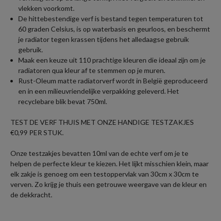
vlekken voorkomt.
De hittebestendige verf is bestand tegen temperaturen tot
60 graden Celsius, is op waterbasis en geurloos, en beschermt
je radiator tegen krassen tijdens het alledaagse gebruik
gebruik.
Maak een keuze uit 110 prachtige kleuren die ideaal zijn om je
radiatoren qua kleur af te stemmen op je muren.
Rust-Oleum matte radiatorverf wordt in België geproduceerd
en in een milieuvriendelijke verpakking geleverd. Het
recyclebare blik bevat 750ml.
TEST DE VERF THUIS MET ONZE HANDIGE TESTZAKJES
€0,99 PER STUK.
Onze testzakjes bevatten 10ml van de echte verf om je te
helpen de perfecte kleur te kiezen. Het lijkt misschien klein, maar
elk zakje is genoeg om een testoppervlak van 30cm x 30cm te
verven. Zo krijg je thuis een getrouwe weergave van de kleur en
de dekkracht.