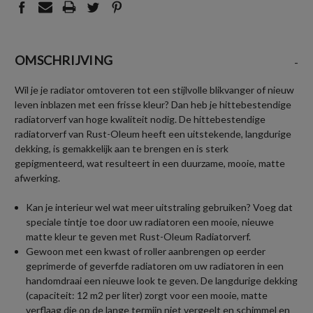
OMSCHRIJVING
-
Wil je je radiator omtoveren tot een stijlvolle blikvanger of nieuw
leven inblazen met een frisse kleur? Dan heb je hittebestendige
radiatorverf van hoge kwaliteit nodig. De hittebestendige
radiatorverf van Rust-Oleum heeft een uitstekende, langdurige
dekking, is gemakkelijk aan te brengen en is sterk
gepigmenteerd, wat resulteert in een duurzame, mooie, matte
afwerking.
Kan je interieur wel wat meer uitstraling gebruiken? Voeg dat
speciale tintje toe door uw radiatoren een mooie, nieuwe
matte kleur te geven met Rust-Oleum Radiatorverf.
Gewoon met een kwast of roller aanbrengen op eerder
geprimerde of geverfde radiatoren om uw radiatoren in een
handomdraai een nieuwe look te geven. De langdurige dekking
(capaciteit: 12 m2 per liter) zorgt voor een mooie, matte
verflaag die op de lange termijn niet vergeelt en schimmel en