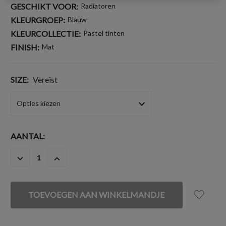
GESCHIKT VOOR:
Radiatoren
KLEURGROEP:
Blauw
KLEURCOLLECTIE:
Pastel tinten
FINISH:
Mat
SIZE:
Vereist
HUIDIGE
AANTAL:
VOORRAAD:
HOEVEELHEID
HOEVEELHEID
VERLAGEN
VERHOGEN
VAN
VAN
UNDEFINED
UNDEFINED