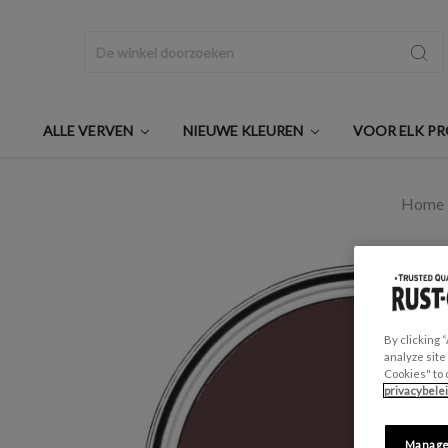
Zoeken
ALLE VERVEN
NIEUWE KLEUREN
VOOR ELK P
Home
By clicking 
analyze site
Cookies" to 
privacybele
Manage