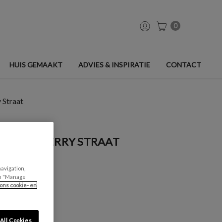
0
HUIS GEMAAKT
ADVIES & INSPIRATIE
CONTACT
 Straat
T - MULBERRY STRAAT
navigation,
can "Manage
ons cookie- en
All Cookies