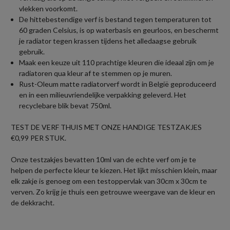
vlekken voorkomt.
De hittebestendige verf is bestand tegen temperaturen tot
60 graden Celsius, is op waterbasis en geurloos, en beschermt
je radiator tegen krassen tijdens het alledaagse gebruik
gebruik.
Maak een keuze uit 110 prachtige kleuren die ideaal zijn om je
radiatoren qua kleur af te stemmen op je muren.
Rust-Oleum matte radiatorverf wordt in België geproduceerd
en in een milieuvriendelijke verpakking geleverd. Het
recyclebare blik bevat 750ml.
TEST DE VERF THUIS MET ONZE HANDIGE TESTZAKJES
€0,99 PER STUK.
Onze testzakjes bevatten 10ml van de echte verf om je te
helpen de perfecte kleur te kiezen. Het lijkt misschien klein, maar
elk zakje is genoeg om een testoppervlak van 30cm x 30cm te
verven. Zo krijg je thuis een getrouwe weergave van de kleur en
de dekkracht.