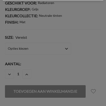
GESCHIKT VOOR:
Radiatoren
KLEURGROEP:
Grijs
KLEURCOLLECTIE:
Neutrale tinten
FINISH:
Mat
SIZE:
Vereist
HUIDIGE
AANTAL:
VOORRAAD:
HOEVEELHEID
HOEVEELHEID
VERLAGEN
VERHOGEN
VAN
VAN
UNDEFINED
UNDEFINED