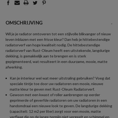
OMSCHRIJVING
-
Wil je je radiator omtoveren tot een stijlvolle blikvanger of nieuw
leven inblazen met een frisse kleur? Dan heb je hittebestendige
radiatorverf van hoge kwaliteit nodig. De hittebestendige
radiatorverf van Rust-Oleum heeft een uitstekende, langdurige
dekking, is gemakkelijk aan te brengen en is sterk
gepigmenteerd, wat resulteert in een duurzame, mooie, matte
afwerking.
Kan je interieur wel wat meer uitstraling gebruiken? Voeg dat
speciale tintje toe door uw radiatoren een mooie, nieuwe
matte kleur te geven met Rust-Oleum Radiatorverf.
Gewoon met een kwast of roller aanbrengen op eerder
geprimerde of geverfde radiatoren om uw radiatoren in een
handomdraai een nieuwe look te geven. De langdurige dekking
(capaciteit: 12 m2 per liter) zorgt voor een mooie, matte
verflaag die op de lange termijn niet vergeelt en schimmel en