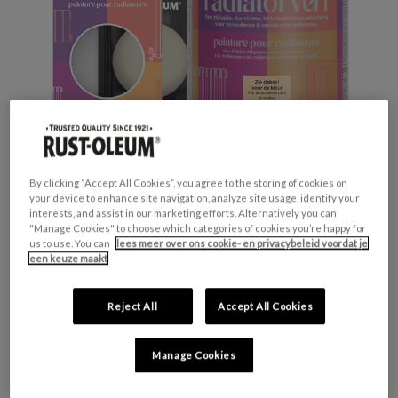
By clicking “Accept All Cookies”, you agree to the storing of cookies on
your device to enhance site navigation, analyze site usage, identify your
interests, and assist in our marketing efforts. Alternatively you can
Productveiligheid
"Manage Cookies" to choose which categories of cookies you’re happy for
us to use. You can
lees meer over ons cookie- en privacybeleid voordat je
Waarschuwing
een keuze maakt
H317 - Kan een allergische huidreactie
veroorzaken.
Reject All
Accept All Cookies
H412 - Schadelijk voor in het water levende
organismen, met langdurige gevolgen.
Manage Cookies