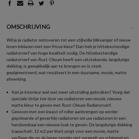
OMSCHRIJVING
-
Wil je je radiator omtoveren tot een stijlvolle blikvanger of nieuw
leven inblazen met een frisse kleur? Dan heb je hittebestendige
radiatorverf van hoge kwaliteit nodig. De hittebestendige
radiatorverf van Rust-Oleum heeft een uitstekende, langdurige
dekking, is gemakkelijk aan te brengen en is sterk
gepigmenteerd, wat resulteert in een duurzame, mooie, matte
afwerking.
Kan je interieur wel wat meer uitstraling gebruiken? Voeg dat
speciale tintje toe door uw radiatoren een mooie, nieuwe
matte kleur te geven met Rust-Oleum Radiatorverf.
Gewoon met een kwast of roller aanbrengen op eerder
geprimerde of geverfde radiatoren om uw radiatoren in een
handomdraai een nieuwe look te geven. De langdurige dekking
(capaciteit: 12 m2 per liter) zorgt voor een mooie, matte
verflaag die op de lange termijn niet vergeelt en schimmel en