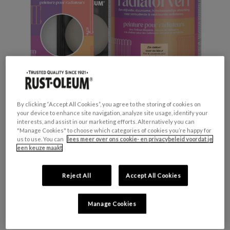
By clicking “Accept All Cookies”, you agree to the storing of cookies on
your device to enhance site navigation, analyze site usage, identify your
interests, and assist in our marketing efforts. Alternatively you can
Productveiligheid
"Manage Cookies" to choose which categories of cookies you’re happy for
us to use. You can
lees meer over ons cookie- en privacybeleid voordat je
Waarschuwing
een keuze maakt
H317 - Kan een allergische huidreactie
veroorzaken.
Reject All
Accept All Cookies
H412 - Schadelijk voor in het water levende
organismen, met langdurige gevolgen.
Manage Cookies