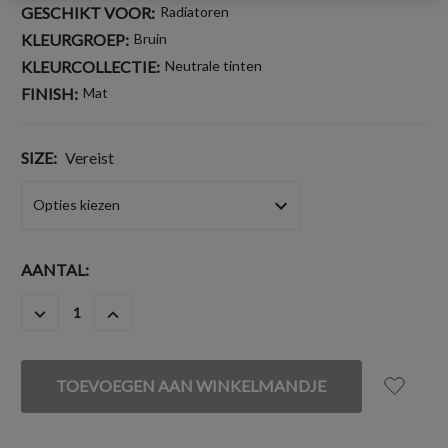
GESCHIKT VOOR:
Radiatoren
KLEURGROEP:
Bruin
KLEURCOLLECTIE:
Neutrale tinten
FINISH:
Mat
SIZE:
Vereist
HUIDIGE
AANTAL:
VOORRAAD:
HOEVEELHEID
HOEVEELHEID
VERLAGEN
VERHOGEN
VAN
VAN
UNDEFINED
UNDEFINED