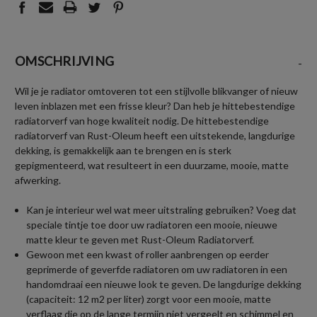
OMSCHRIJVING
-
Wil je je radiator omtoveren tot een stijlvolle blikvanger of nieuw
leven inblazen met een frisse kleur? Dan heb je hittebestendige
radiatorverf van hoge kwaliteit nodig. De hittebestendige
radiatorverf van Rust-Oleum heeft een uitstekende, langdurige
dekking, is gemakkelijk aan te brengen en is sterk
gepigmenteerd, wat resulteert in een duurzame, mooie, matte
afwerking.
Kan je interieur wel wat meer uitstraling gebruiken? Voeg dat
speciale tintje toe door uw radiatoren een mooie, nieuwe
matte kleur te geven met Rust-Oleum Radiatorverf.
Gewoon met een kwast of roller aanbrengen op eerder
geprimerde of geverfde radiatoren om uw radiatoren in een
handomdraai een nieuwe look te geven. De langdurige dekking
(capaciteit: 12 m2 per liter) zorgt voor een mooie, matte
verflaag die op de lange termijn niet vergeelt en schimmel en