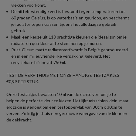
vlekken voorkomt.
De hittebestendige verf is bestand tegen temperaturen tot
60 graden Celsius, is op waterbasis en geurloos, en beschermt
je radiator tegen krassen tijdens het alledaagse gebruik
gebruik.
Maak een keuze uit 110 prachtige kleuren die ideaal zijn om je
radiatoren qua kleur af te stemmen op je muren.
Rust-Oleum matte radiatorverf wordt in België geproduceerd
en in een milieuvriendelijke verpakking geleverd. Het
recyclebare blik bevat 750ml.
TEST DE VERF THUIS MET ONZE HANDIGE TESTZAKJES
€0,99 PER STUK.
Onze testzakjes bevatten 10ml van de echte verf om je te
helpen de perfecte kleur te kiezen. Het lijkt misschien klein, maar
elk zakje is genoeg om een testoppervlak van 30cm x 30cm te
verven. Zo krijg je thuis een getrouwe weergave van de kleur en
de dekkracht.