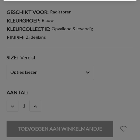
GESCHIKT VOOR:
Radiatoren
KLEURGROEP:
Blauw
KLEURCOLLECTIE:
Opvallend & levendig
FINISH:
Zijdeglans
SIZE:
Vereist
HUIDIGE
AANTAL:
VOORRAAD:
HOEVEELHEID
HOEVEELHEID
VERLAGEN
VERHOGEN
VAN
VAN
UNDEFINED
UNDEFINED