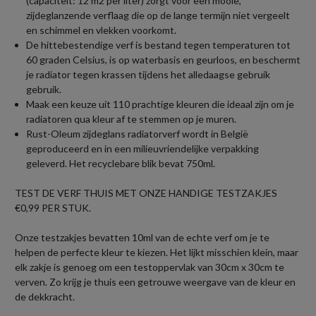
(capaciteit: 12 m2 per liter) zorgt voor een mooie,
zijdeglanzende verflaag die op de lange termijn niet vergeelt
en schimmel en vlekken voorkomt.
De hittebestendige verf is bestand tegen temperaturen tot
60 graden Celsius, is op waterbasis en geurloos, en beschermt
je radiator tegen krassen tijdens het alledaagse gebruik
gebruik.
Maak een keuze uit 110 prachtige kleuren die ideaal zijn om je
radiatoren qua kleur af te stemmen op je muren.
Rust-Oleum zijdeglans radiatorverf wordt in België
geproduceerd en in een milieuvriendelijke verpakking
geleverd. Het recyclebare blik bevat 750ml.
TEST DE VERF THUIS MET ONZE HANDIGE TESTZAKJES
€0,99 PER STUK.
Onze testzakjes bevatten 10ml van de echte verf om je te
helpen de perfecte kleur te kiezen. Het lijkt misschien klein, maar
elk zakje is genoeg om een testoppervlak van 30cm x 30cm te
verven. Zo krijg je thuis een getrouwe weergave van de kleur en
de dekkracht.