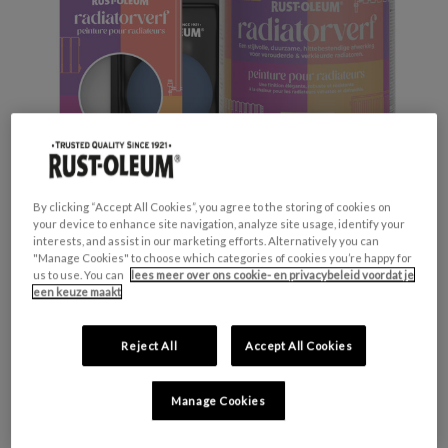
By clicking “Accept All Cookies”, you agree to the storing of cookies on
your device to enhance site navigation, analyze site usage, identify your
interests, and assist in our marketing efforts. Alternatively you can
"Manage Cookies" to choose which categories of cookies you’re happy for
us to use. You can
lees meer over ons cookie- en privacybeleid voordat je
Productveiligheid
een keuze maakt
Waarschuwing
H317 - Kan een allergische huidreactie
Reject All
Accept All Cookies
veroorzaken.
H412 - Schadelijk voor in het water levende
organismen, met langdurige gevolgen.
Manage Cookies