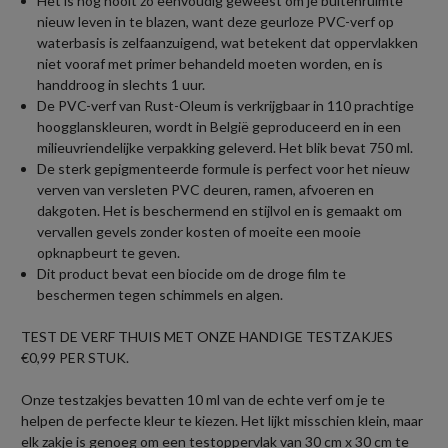
Het is nog nooit zo eenvoudig geweest om je buitenruimte
nieuw leven in te blazen, want deze geurloze PVC-verf op
waterbasis is zelfaanzuigend, wat betekent dat oppervlakken
niet vooraf met primer behandeld moeten worden, en is
handdroog in slechts 1 uur.
De PVC-verf van Rust-Oleum is verkrijgbaar in 110 prachtige
hoogglanskleuren, wordt in België geproduceerd en in een
milieuvriendelijke verpakking geleverd. Het blik bevat 750 ml.
De sterk gepigmenteerde formule is perfect voor het nieuw
verven van versleten PVC deuren, ramen, afvoeren en
dakgoten. Het is beschermend en stijlvol en is gemaakt om
vervallen gevels zonder kosten of moeite een mooie
opknapbeurt te geven.
Dit product bevat een biocide om de droge film te
beschermen tegen schimmels en algen.
TEST DE VERF THUIS MET ONZE HANDIGE TESTZAKJES
€0,99 PER STUK.
Onze testzakjes bevatten 10 ml van de echte verf om je te
helpen de perfecte kleur te kiezen. Het lijkt misschien klein, maar
elk zakje is genoeg om een testoppervlak van 30 cm x 30 cm te