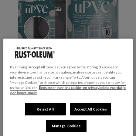
By clicking “Accept All Cookies”, you agree to the storing of cookies on
your device to enhance site navigation, analyze site usage, identify your
interests, and assist in our marketing efforts. Alternatively you can
"Manage Cookies" to choose which categories of cookies you’re happy for
Productveiligheid
us to use. You can
lees meer over ons cookie- en privacybeleid voordat je
een keuze maakt
Waarschuwing
H317 - Kan een allergische huidreactie
veroorzaken.
Reject All
Accept All Cookies
H412 - Schadelijk voor in het water levende
organismen, met langdurige gevolgen.
Manage Cookies