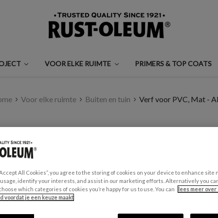
ROJECT
VOOR ELKE RUIMTE
PRIMERS & TOP COATS
ome
Voor elke ruimte
Buiten en tuin
Verf voor PVC, Mat - A
VERF VOOR PVC, MA
€0,99 - €35,00
Een beoordeling schrijven
“Accept All Cookies”, you agree to the storing of cookies on your device to enhance site 
 usage, identify your interests, and assist in our marketing efforts. Alternatively you 
choose which categories of cookies you’re happy for us to use. You can
lees meer over 
id voordat je een keuze maakt
GESCHIKT VOOR:
PVC