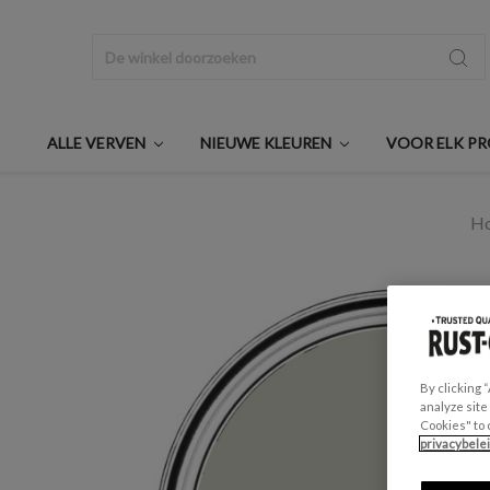
Zoeken
ALLE VERVEN
NIEUWE KLEUREN
VOOR ELK P
H
By clicking 
analyze site
Cookies" to 
privacybele