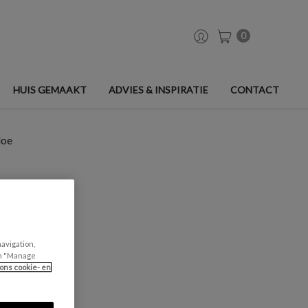
0
HUIS GEMAAKT
ADVIES & INSPIRATIE
CONTACT
loe
T - ALOE
navigation,
can "Manage
ons cookie- en