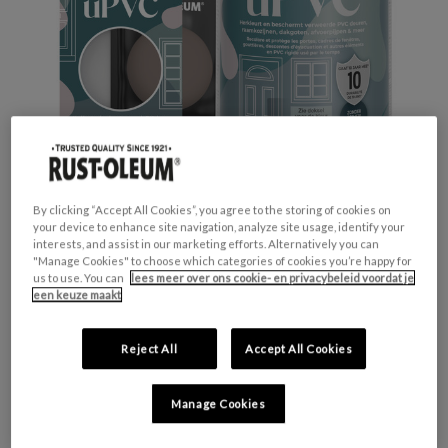
By clicking “Accept All Cookies”, you agree to the storing of cookies on
your device to enhance site navigation, analyze site usage, identify your
interests, and assist in our marketing efforts. Alternatively you can
Productveiligheid
"Manage Cookies" to choose which categories of cookies you’re happy for
us to use. You can
lees meer over ons cookie- en privacybeleid voordat je
Waarschuwing
een keuze maakt
H317 - Kan een allergische huidreactie
veroorzaken.
Reject All
Accept All Cookies
H412 - Schadelijk voor in het water levende
organismen, met langdurige gevolgen.
Manage Cookies