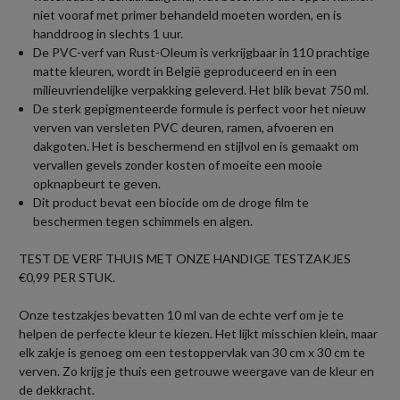
niet vooraf met primer behandeld moeten worden, en is
handdroog in slechts 1 uur.
De PVC-verf van Rust-Oleum is verkrijgbaar in 110 prachtige
matte kleuren, wordt in België geproduceerd en in een
milieuvriendelijke verpakking geleverd. Het blik bevat 750 ml.
De sterk gepigmenteerde formule is perfect voor het nieuw
verven van versleten PVC deuren, ramen, afvoeren en
dakgoten. Het is beschermend en stijlvol en is gemaakt om
vervallen gevels zonder kosten of moeite een mooie
opknapbeurt te geven.
Dit product bevat een biocide om de droge film te
beschermen tegen schimmels en algen.
TEST DE VERF THUIS MET ONZE HANDIGE TESTZAKJES
€0,99 PER STUK.
Onze testzakjes bevatten 10 ml van de echte verf om je te
helpen de perfecte kleur te kiezen. Het lijkt misschien klein, maar
elk zakje is genoeg om een testoppervlak van 30 cm x 30 cm te
verven. Zo krijg je thuis een getrouwe weergave van de kleur en
de dekkracht.