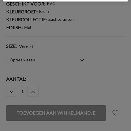
GESCHIKT VOOR:
PVC
KLEURGROEP:
Bruin
KLEURCOLLECTIE:
Zachte tinten
FINISH:
Mat
SIZE:
Vereist
HUIDIGE
AANTAL:
VOORRAAD:
HOEVEELHEID
HOEVEELHEID
VERLAGEN
VERHOGEN
VAN
VAN
UNDEFINED
UNDEFINED