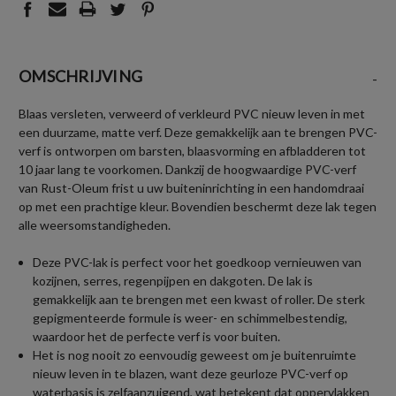
OMSCHRIJVING
-
Blaas versleten, verweerd of verkleurd PVC nieuw leven in met
een duurzame, matte verf. Deze gemakkelijk aan te brengen PVC-
verf is ontworpen om barsten, blaasvorming en afbladderen tot
10 jaar lang te voorkomen. Dankzij de hoogwaardige PVC-verf
van Rust-Oleum frist u uw buiteninrichting in een handomdraai
op met een prachtige kleur. Bovendien beschermt deze lak tegen
alle weersomstandigheden.
Deze PVC-lak is perfect voor het goedkoop vernieuwen van
kozijnen, serres, regenpijpen en dakgoten. De lak is
gemakkelijk aan te brengen met een kwast of roller. De sterk
gepigmenteerde formule is weer- en schimmelbestendig,
waardoor het de perfecte verf is voor buiten.
Het is nog nooit zo eenvoudig geweest om je buitenruimte
nieuw leven in te blazen, want deze geurloze PVC-verf op
waterbasis is zelfaanzuigend, wat betekent dat oppervlakken