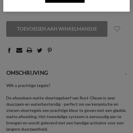
VOORRAAD:
HOEVEELHEID
HOEVEELHEID
VERLAGEN
VERHOGEN
VAN
VAN
UNDEFINED
UNDEFINED
OMSCHRIJVING
-
Wilt u prachtige tegels?
De afwasbare matte vloertegelverf van Rust-Oleum is zeer
duurzaam en waterbestendig - perfect om uw keramische en
stenen vloertegels een prachtige kleur te geven met een gladde,
matte afwerking. Het tweedelige systeem is eenvoudig aan te
brengen en wordt geleverd met een handige activator voor een
langere duurzaamheid.