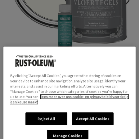
By clicking “Accept All Cookies”, you agree to the storing of cookies on
your device to enhance site navigation, analyze site usage, identify your
interests, and assist in our marketing efforts. Alternatively you can
GESCHIKT VOOR:
Vloertegels
"Manage Cookies" to choose which categories of cookies you’re happy for
KLEURGROEP:
Wit
us to use. You can
lees meer over ons cookie- en privacybeleid voordat je
een keuze maakt
KLEURCOLLECTIE:
Neutrale tinten
FINISH:
Mat
Reject All
Accept All Cookies
HUIDIGE
AANTAL:
Manage Cookies