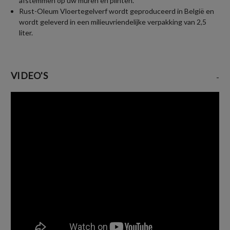
afstemmen op uw muren en plinten.
Rust-Oleum Vloertegelverf wordt geproduceerd in België en
wordt geleverd in een milieuvriendelijke verpakking van 2,5
liter.
VIDEO'S
-