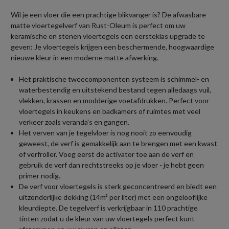
Wil je een vloer die een prachtige blikvanger is? De afwasbare
matte vloertegelverf van Rust-Oleum is perfect om uw
keramische en stenen vloertegels een eersteklas upgrade te
geven: Je vloertegels krijgen een beschermende, hoogwaardige
nieuwe kleur in een moderne matte afwerking.
Het praktische tweecomponenten systeem is schimmel- en
waterbestendig en uitstekend bestand tegen alledaags vuil,
vlekken, krassen en modderige voetafdrukken. Perfect voor
vloertegels in keukens en badkamers of ruimtes met veel
verkeer zoals veranda's en gangen.
Het verven van je tegelvloer is nog nooit zo eenvoudig
geweest, de verf is gemakkelijk aan te brengen met een kwast
of verfroller. Voeg eerst de activator toe aan de verf en
gebruik de verf dan rechtstreeks op je vloer - je hebt geen
primer nodig.
De verf voor vloertegels is sterk geconcentreerd en biedt een
uitzonderlijke dekking (14m² per liter) met een ongelooflijke
kleurdiepte. De tegelverf is verkrijgbaar in 110 prachtige
tinten zodat u de kleur van uw vloertegels perfect kunt