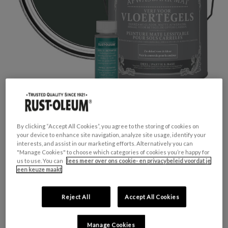
By clicking “Accept All Cookies”, you agree to the storing of cookies on
your device to enhance site navigation, analyze site usage, identify your
interests, and assist in our marketing efforts. Alternatively you can
"Manage Cookies" to choose which categories of cookies you’re happy for
GESCHIKT VOOR:
Vloertegels
us to use. You can
lees meer over ons cookie- en privacybeleid voordat je
een keuze maakt
KLEURGROEP:
Donkergroen
KLEURCOLLECTIE:
Opvallend & levendig
Reject All
Accept All Cookies
FINISH:
Mat
Manage Cookies