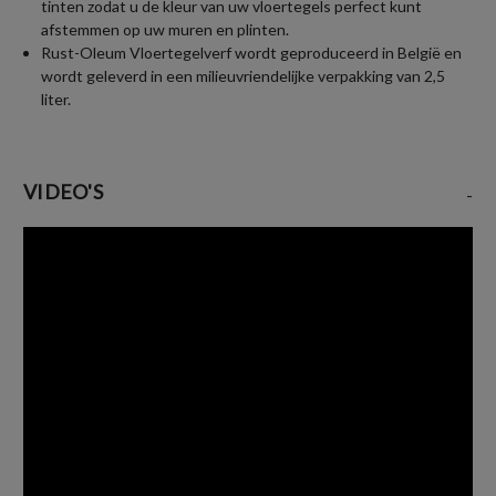
tinten zodat u de kleur van uw vloertegels perfect kunt
afstemmen op uw muren en plinten.
Rust-Oleum Vloertegelverf wordt geproduceerd in België en
wordt geleverd in een milieuvriendelijke verpakking van 2,5
liter.
VIDEO'S
-