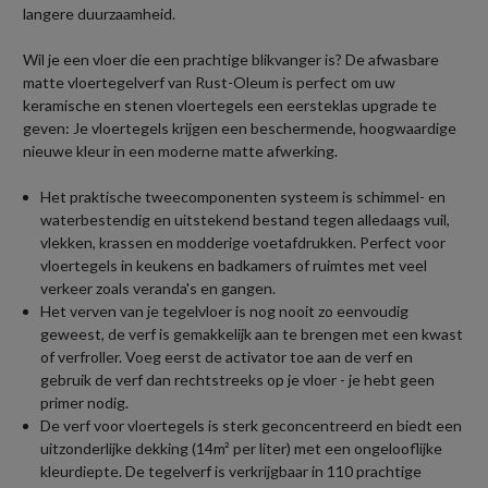
langere duurzaamheid.
Wil je een vloer die een prachtige blikvanger is? De afwasbare
matte vloertegelverf van Rust-Oleum is perfect om uw
keramische en stenen vloertegels een eersteklas upgrade te
geven: Je vloertegels krijgen een beschermende, hoogwaardige
nieuwe kleur in een moderne matte afwerking.
Het praktische tweecomponenten systeem is schimmel- en
waterbestendig en uitstekend bestand tegen alledaags vuil,
vlekken, krassen en modderige voetafdrukken. Perfect voor
vloertegels in keukens en badkamers of ruimtes met veel
verkeer zoals veranda's en gangen.
Het verven van je tegelvloer is nog nooit zo eenvoudig
geweest, de verf is gemakkelijk aan te brengen met een kwast
of verfroller. Voeg eerst de activator toe aan de verf en
gebruik de verf dan rechtstreeks op je vloer - je hebt geen
primer nodig.
De verf voor vloertegels is sterk geconcentreerd en biedt een
uitzonderlijke dekking (14m² per liter) met een ongelooflijke
kleurdiepte. De tegelverf is verkrijgbaar in 110 prachtige