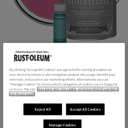
By clicking “Accept All Cookies”, you agree to the storing of cookies on
your device to enhance site navigation, analyze site usage, identify your
interests, and assist in our marketing efforts. Alternatively you can
GESCHIKT VOOR:
Vloertegels
"Manage Cookies" to choose which categories of cookies you’re happy for
KLEURGROEP:
Roze
us to use. You can
lees meer over ons cookie- en privacybeleid voordat je
een keuze maakt
KLEURCOLLECTIE:
Opvallend & levendig
FINISH:
Mat
Reject All
Accept All Cookies
HUIDIGE
AANTAL:
Manage Cookies