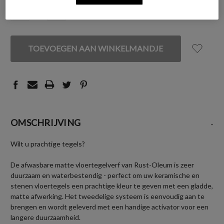
VOORRAAD:
HOEVEELHEID
HOEVEELHEID
VERLAGEN
VERHOGEN
VAN
VAN
UNDEFINED
UNDEFINED
OMSCHRIJVING
-
Wilt u prachtige tegels?
De afwasbare matte vloertegelverf van Rust-Oleum is zeer
duurzaam en waterbestendig - perfect om uw keramische en
stenen vloertegels een prachtige kleur te geven met een gladde,
matte afwerking. Het tweedelige systeem is eenvoudig aan te
brengen en wordt geleverd met een handige activator voor een
langere duurzaamheid.