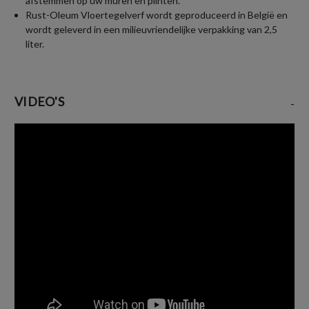
afstemmen op uw muren en plinten.
Rust-Oleum Vloertegelverf wordt geproduceerd in België en
wordt geleverd in een milieuvriendelijke verpakking van 2,5
liter.
VIDEO'S
-