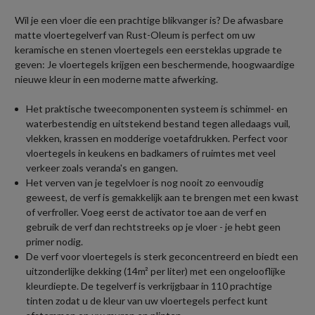
Wil je een vloer die een prachtige blikvanger is? De afwasbare
matte vloertegelverf van Rust-Oleum is perfect om uw
keramische en stenen vloertegels een eersteklas upgrade te
geven: Je vloertegels krijgen een beschermende, hoogwaardige
nieuwe kleur in een moderne matte afwerking.
Het praktische tweecomponenten systeem is schimmel- en
waterbestendig en uitstekend bestand tegen alledaags vuil,
vlekken, krassen en modderige voetafdrukken. Perfect voor
vloertegels in keukens en badkamers of ruimtes met veel
verkeer zoals veranda's en gangen.
Het verven van je tegelvloer is nog nooit zo eenvoudig
geweest, de verf is gemakkelijk aan te brengen met een kwast
of verfroller. Voeg eerst de activator toe aan de verf en
gebruik de verf dan rechtstreeks op je vloer - je hebt geen
primer nodig.
De verf voor vloertegels is sterk geconcentreerd en biedt een
uitzonderlijke dekking (14m² per liter) met een ongelooflijke
kleurdiepte. De tegelverf is verkrijgbaar in 110 prachtige
tinten zodat u de kleur van uw vloertegels perfect kunt