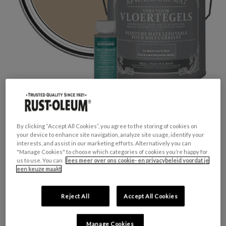
By clicking “Accept All Cookies”, you agree to the storing of cookies on
your device to enhance site navigation, analyze site usage, identify your
interests, and assist in our marketing efforts. Alternatively you can
"Manage Cookies" to choose which categories of cookies you’re happy for
GESCHIKT VOOR:
Vloertegels
us to use. You can
lees meer over ons cookie- en privacybeleid voordat je
KLEURGROEP:
Bruin
een keuze maakt
KLEURCOLLECTIE:
Neutrale tinten
FINISH:
Mat
Reject All
Accept All Cookies
Manage Cookies