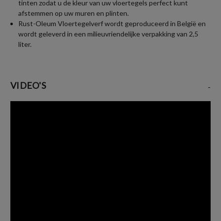
tinten zodat u de kleur van uw vloertegels perfect kunt
afstemmen op uw muren en plinten.
Rust-Oleum Vloertegelverf wordt geproduceerd in België en
wordt geleverd in een milieuvriendelijke verpakking van 2,5
liter.
VIDEO'S
-