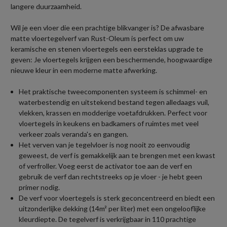
langere duurzaamheid.
Wil je een vloer die een prachtige blikvanger is? De afwasbare
matte vloertegelverf van Rust-Oleum is perfect om uw
keramische en stenen vloertegels een eersteklas upgrade te
geven: Je vloertegels krijgen een beschermende, hoogwaardige
nieuwe kleur in een moderne matte afwerking.
Het praktische tweecomponenten systeem is schimmel- en
waterbestendig en uitstekend bestand tegen alledaags vuil,
vlekken, krassen en modderige voetafdrukken. Perfect voor
vloertegels in keukens en badkamers of ruimtes met veel
verkeer zoals veranda's en gangen.
Het verven van je tegelvloer is nog nooit zo eenvoudig
geweest, de verf is gemakkelijk aan te brengen met een kwast
of verfroller. Voeg eerst de activator toe aan de verf en
gebruik de verf dan rechtstreeks op je vloer - je hebt geen
primer nodig.
De verf voor vloertegels is sterk geconcentreerd en biedt een
uitzonderlijke dekking (14m² per liter) met een ongelooflijke
kleurdiepte. De tegelverf is verkrijgbaar in 110 prachtige