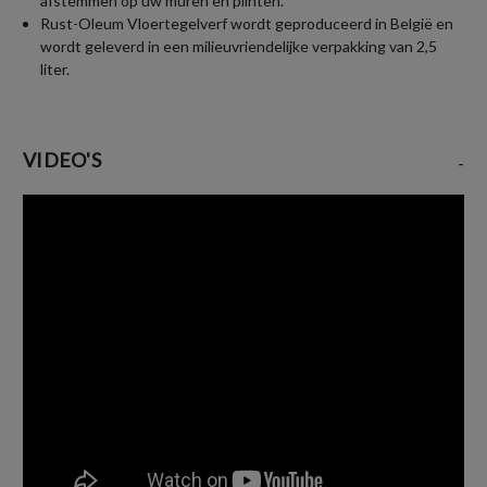
afstemmen op uw muren en plinten.
Rust-Oleum Vloertegelverf wordt geproduceerd in België en
wordt geleverd in een milieuvriendelijke verpakking van 2,5
liter.
VIDEO'S
-