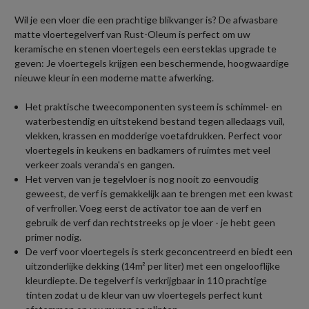
Wil je een vloer die een prachtige blikvanger is? De afwasbare
matte vloertegelverf van Rust-Oleum is perfect om uw
keramische en stenen vloertegels een eersteklas upgrade te
geven: Je vloertegels krijgen een beschermende, hoogwaardige
nieuwe kleur in een moderne matte afwerking.
Het praktische tweecomponenten systeem is schimmel- en
waterbestendig en uitstekend bestand tegen alledaags vuil,
vlekken, krassen en modderige voetafdrukken. Perfect voor
vloertegels in keukens en badkamers of ruimtes met veel
verkeer zoals veranda's en gangen.
Het verven van je tegelvloer is nog nooit zo eenvoudig
geweest, de verf is gemakkelijk aan te brengen met een kwast
of verfroller. Voeg eerst de activator toe aan de verf en
gebruik de verf dan rechtstreeks op je vloer - je hebt geen
primer nodig.
De verf voor vloertegels is sterk geconcentreerd en biedt een
uitzonderlijke dekking (14m² per liter) met een ongelooflijke
kleurdiepte. De tegelverf is verkrijgbaar in 110 prachtige
tinten zodat u de kleur van uw vloertegels perfect kunt