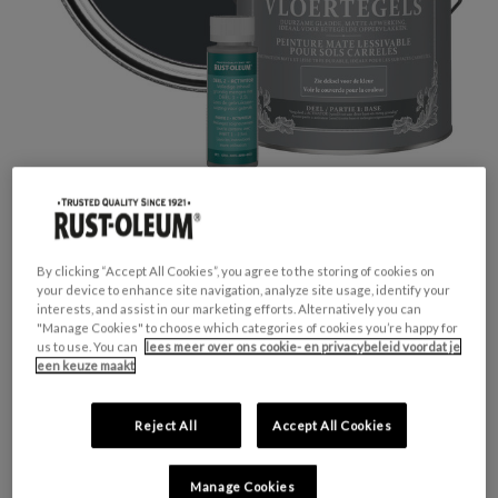
By clicking “Accept All Cookies”, you agree to the storing of cookies on
your device to enhance site navigation, analyze site usage, identify your
interests, and assist in our marketing efforts. Alternatively you can
GESCHIKT VOOR:
Vloertegels
"Manage Cookies" to choose which categories of cookies you’re happy for
KLEURGROEP:
Gris
us to use. You can
lees meer over ons cookie- en privacybeleid voordat je
een keuze maakt
KLEURCOLLECTIE:
Opvallend & levendig
FINISH:
Mat
Reject All
Accept All Cookies
HUIDIGE
AANTAL:
Manage Cookies