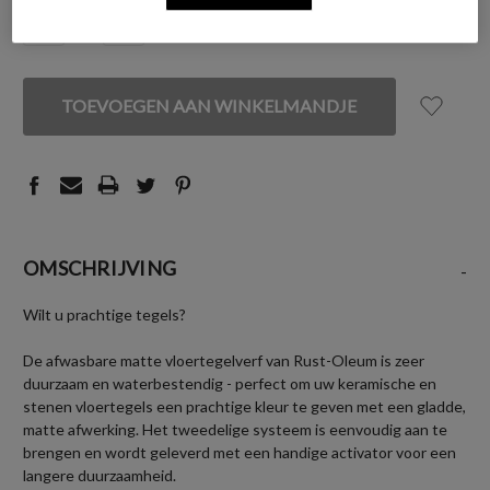
VOORRAAD:
HOEVEELHEID
HOEVEELHEID
VERLAGEN
VERHOGEN
VAN
VAN
UNDEFINED
UNDEFINED
OMSCHRIJVING
-
Wilt u prachtige tegels?
De afwasbare matte vloertegelverf van Rust-Oleum is zeer
duurzaam en waterbestendig - perfect om uw keramische en
stenen vloertegels een prachtige kleur te geven met een gladde,
matte afwerking. Het tweedelige systeem is eenvoudig aan te
brengen en wordt geleverd met een handige activator voor een
langere duurzaamheid.