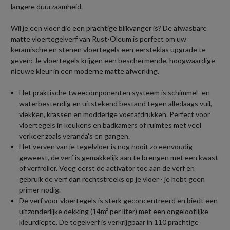
langere duurzaamheid.
Wil je een vloer die een prachtige blikvanger is? De afwasbare
matte vloertegelverf van Rust-Oleum is perfect om uw
keramische en stenen vloertegels een eersteklas upgrade te
geven: Je vloertegels krijgen een beschermende, hoogwaardige
nieuwe kleur in een moderne matte afwerking.
Het praktische tweecomponenten systeem is schimmel- en
waterbestendig en uitstekend bestand tegen alledaags vuil,
vlekken, krassen en modderige voetafdrukken. Perfect voor
vloertegels in keukens en badkamers of ruimtes met veel
verkeer zoals veranda's en gangen.
Het verven van je tegelvloer is nog nooit zo eenvoudig
geweest, de verf is gemakkelijk aan te brengen met een kwast
of verfroller. Voeg eerst de activator toe aan de verf en
gebruik de verf dan rechtstreeks op je vloer - je hebt geen
primer nodig.
De verf voor vloertegels is sterk geconcentreerd en biedt een
uitzonderlijke dekking (14m² per liter) met een ongelooflijke
kleurdiepte. De tegelverf is verkrijgbaar in 110 prachtige