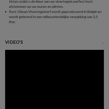
tinten zodat u de kleur van uw vloertegels perfect kunt
afstemmen op uw muren en plinten.
Rust-Oleum Vloertegelverf wordt geproduceerd in België en
wordt geleverd in een milieuvriendelijke verpakking van 2,5
liter.
VIDEO'S
-