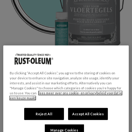
By clicking “Accept All Cookies”, you agree to the storing of cookies on
your device to enhance site navigation, analyze site usage, identify your
interests, and assist in our marketing efforts. Alternatively you can
"Manage Cookies" to choose which categories of cookies you’re happy for
GESCHIKT VOOR:
Vloertegels
us to use. You can
lees meer over ons cookie- en privacybeleid voordat je
een keuze maakt
KLEURGROEP:
Blauw
KLEURCOLLECTIE:
Pastel tinten
Reject All
Accept All Cookies
FINISH:
Mat
Manage Cookies