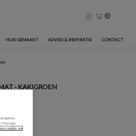
0
HUIS GEMAAKT
ADVIES & INSPIRATIE
CONTACT
oen
MAT - KAKIGROEN
navigation,
can "Manage
ons cookie- en