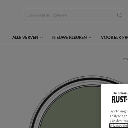
Zoeken
ALLE VERVEN
NIEUWE KLEUREN
VOOR ELK P
H
By clicking 
analyze site
Cookies" to 
privacybele