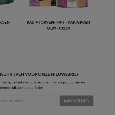
GROEN
RADIATORVERF, MAT - KAKIGROEN
KEUKEN
€0,99 - €32,50
NSCHRIJVEN VOOR ONZE NIEUWSBRIEF
tvang de laatste updates over nieuwe producten en
omende uitverkoopperiodes
iladres