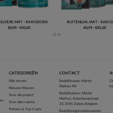
ELVERF, MAT - KAKIGROEN
BUITENLAK, MAT - KAKI
€0,99 - €30,00
€0,99 - €35,00
CATEGORIEËN
CONTACT
I
Alle verven
Bedrijfsnaam: Martin
On
Mathys NV
k
Nieuwe Kleuren
Bedrijfsadres: Martin
Voor elk project
E-
Mathys, Kolenbergstraat
en
Voor elke ruimte
ma
23, 3545 Zelem, Belgium
Primers & Top Coats
Bedrijfsregistratienummer: