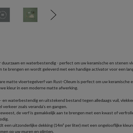
r duurzaam en waterbestendig - perfect om uw keramische en stenen vlo
n te brengen en wordt geleverd met een handige activator voor een la
sbare matte vloertegelverf van Rust-Oleum is perfect om uw keramische 
uwe kleur in een moderne matte afwerking.
en waterbestendig en uitstekend bestand tegen alledaags vuil, vlekke
l verkeer zoals veranda's en gangen.
eweest, de verf is gemakkelijk aan te brengen met een kwast of verfrolle
odig.
t een uitzonderlijke dekking (14m² per liter) met een ongelooflijke kleurd
emmen op uw muren en plinten.