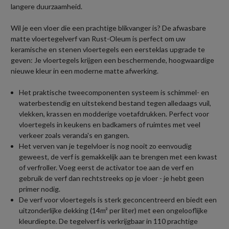
langere duurzaamheid.
Wil je een vloer die een prachtige blikvanger is? De afwasbare
matte vloertegelverf van Rust-Oleum is perfect om uw
keramische en stenen vloertegels een eersteklas upgrade te
geven: Je vloertegels krijgen een beschermende, hoogwaardige
nieuwe kleur in een moderne matte afwerking.
Het praktische tweecomponenten systeem is schimmel- en
waterbestendig en uitstekend bestand tegen alledaags vuil,
vlekken, krassen en modderige voetafdrukken. Perfect voor
vloertegels in keukens en badkamers of ruimtes met veel
verkeer zoals veranda's en gangen.
Het verven van je tegelvloer is nog nooit zo eenvoudig
geweest, de verf is gemakkelijk aan te brengen met een kwast
of verfroller. Voeg eerst de activator toe aan de verf en
gebruik de verf dan rechtstreeks op je vloer - je hebt geen
primer nodig.
De verf voor vloertegels is sterk geconcentreerd en biedt een
uitzonderlijke dekking (14m² per liter) met een ongelooflijke
kleurdiepte. De tegelverf is verkrijgbaar in 110 prachtige