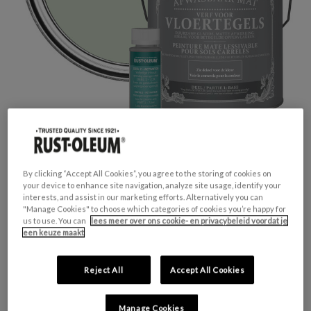
By clicking “Accept All Cookies”, you agree to the storing of cookies on
your device to enhance site navigation, analyze site usage, identify your
interests, and assist in our marketing efforts. Alternatively you can
"Manage Cookies" to choose which categories of cookies you’re happy for
GESCHIKT VOOR:
Vloertegels
us to use. You can
lees meer over ons cookie- en privacybeleid voordat je
KLEURGROEP:
Groen
een keuze maakt
KLEURCOLLECTIE:
Pastel tinten
FINISH:
Mat
Reject All
Accept All Cookies
Manage Cookies