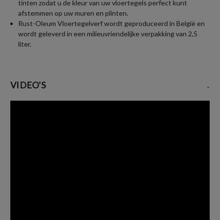
tinten zodat u de kleur van uw vloertegels perfect kunt
afstemmen op uw muren en plinten.
Rust-Oleum Vloertegelverf wordt geproduceerd in België en
wordt geleverd in een milieuvriendelijke verpakking van 2,5
liter.
VIDEO'S
-