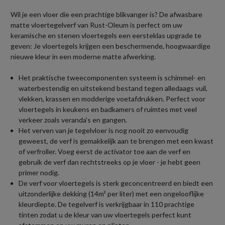
Wil je een vloer die een prachtige blikvanger is? De afwasbare
matte vloertegelverf van Rust-Oleum is perfect om uw
keramische en stenen vloertegels een eersteklas upgrade te
geven: Je vloertegels krijgen een beschermende, hoogwaardige
nieuwe kleur in een moderne matte afwerking.
Het praktische tweecomponenten systeem is schimmel- en
waterbestendig en uitstekend bestand tegen alledaags vuil,
vlekken, krassen en modderige voetafdrukken. Perfect voor
vloertegels in keukens en badkamers of ruimtes met veel
verkeer zoals veranda's en gangen.
Het verven van je tegelvloer is nog nooit zo eenvoudig
geweest, de verf is gemakkelijk aan te brengen met een kwast
of verfroller. Voeg eerst de activator toe aan de verf en
gebruik de verf dan rechtstreeks op je vloer - je hebt geen
primer nodig.
De verf voor vloertegels is sterk geconcentreerd en biedt een
uitzonderlijke dekking (14m² per liter) met een ongelooflijke
kleurdiepte. De tegelverf is verkrijgbaar in 110 prachtige
tinten zodat u de kleur van uw vloertegels perfect kunt