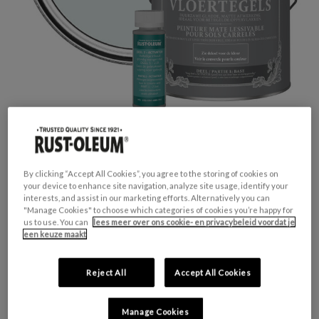
By clicking “Accept All Cookies”, you agree to the storing of cookies on
your device to enhance site navigation, analyze site usage, identify your
interests, and assist in our marketing efforts. Alternatively you can
GESCHIKT VOOR:
Vloertegels
"Manage Cookies" to choose which categories of cookies you’re happy for
KLEURGROEP:
Blauw
us to use. You can
lees meer over ons cookie- en privacybeleid voordat je
een keuze maakt
KLEURCOLLECTIE:
Pastel tinten
FINISH:
Mat
Reject All
Accept All Cookies
HUIDIGE
AANTAL:
Manage Cookies