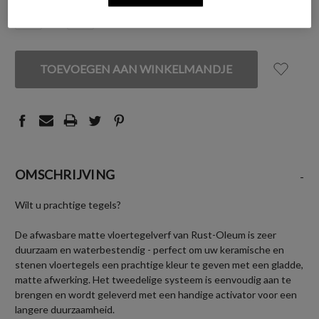
VOORRAAD:
HOEVEELHEID
HOEVEELHEID
VERLAGEN
VERHOGEN
VAN
VAN
UNDEFINED
UNDEFINED
OMSCHRIJVING
-
Wilt u prachtige tegels?
De afwasbare matte vloertegelverf van Rust-Oleum is zeer
duurzaam en waterbestendig - perfect om uw keramische en
stenen vloertegels een prachtige kleur te geven met een gladde,
matte afwerking. Het tweedelige systeem is eenvoudig aan te
brengen en wordt geleverd met een handige activator voor een
langere duurzaamheid.