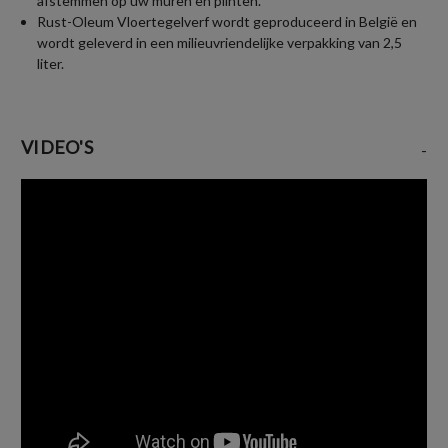
afstemmen op uw muren en plinten.
Rust-Oleum Vloertegelverf wordt geproduceerd in België en
wordt geleverd in een milieuvriendelijke verpakking van 2,5
liter.
VIDEO'S
-