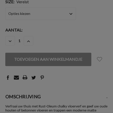
SIZE:
Vereist
HUIDIGE
AANTAL:
VOORRAAD:
HOEVEELHEID
HOEVEELHEID
VERLAGEN
VERHOGEN
VAN
VAN
UNDEFINED
UNDEFINED
OMSCHRIJVING
-
Verfraai uw thuis met Rust-Oleum chalky vloerverf en geef uw oude
houten of betonnen vloeren en trappen een moderne matte