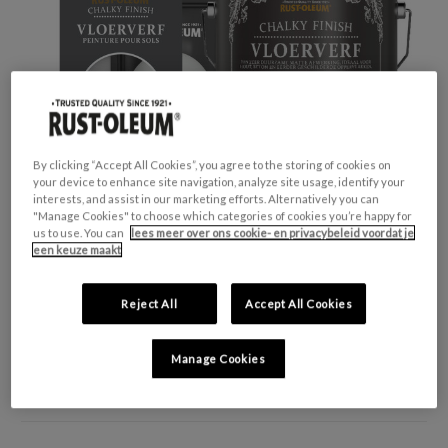
By clicking “Accept All Cookies”, you agree to the storing of cookies on
your device to enhance site navigation, analyze site usage, identify your
interests, and assist in our marketing efforts. Alternatively you can
"Manage Cookies" to choose which categories of cookies you’re happy for
us to use. You can
lees meer over ons cookie- en privacybeleid voordat je
een keuze maakt
Reject All
Accept All Cookies
GESCHIKT VOOR:
Beton en hout
KLEURGROEP:
Grijs
Manage Cookies
KLEURCOLLECTIE:
Neutrale tinten
FINISH:
Mat