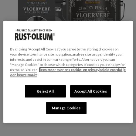
By clicking “Accept All Cookies”, you agree to the storing of cookies on
your device to enhance site navigation, analyze site usage, identify your
interests, and assist in our marketing efforts. Alternatively you can
"Manage Cookies" to choose which categories of cookies you’re happy for
us to use. You can
lees meer over ons cookie- en privacybeleid voordat je
een keuze maakt
Reject All
Accept All Cookies
GESCHIKT VOOR:
Beton en hout
KLEURGROEP:
Grijs
Manage Cookies
KLEURCOLLECTIE:
Zachte tinten
FINISH:
Mat