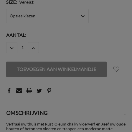
SIZE:
Vereist
HUIDIGE
AANTAL:
VOORRAAD:
HOEVEELHEID
HOEVEELHEID
VERLAGEN
VERHOGEN
VAN
VAN
UNDEFINED
UNDEFINED
OMSCHRIJVING
-
Verfraai uw thuis met Rust-Oleum chalky vloerverf en geef uw oude
houten of betonnen vloeren en trappen een moderne matte