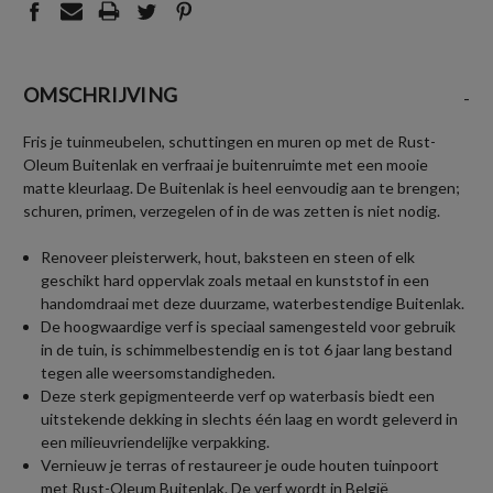
OMSCHRIJVING
-
Fris je tuinmeubelen, schuttingen en muren op met de Rust-
Oleum Buitenlak en verfraai je buitenruimte met een mooie
matte kleurlaag. De Buitenlak is heel eenvoudig aan te brengen;
schuren, primen, verzegelen of in de was zetten is niet nodig.
Renoveer pleisterwerk, hout, baksteen en steen of elk
geschikt hard oppervlak zoals metaal en kunststof in een
handomdraai met deze duurzame, waterbestendige Buitenlak.
De hoogwaardige verf is speciaal samengesteld voor gebruik
in de tuin, is schimmelbestendig en is tot 6 jaar lang bestand
tegen alle weersomstandigheden.
Deze sterk gepigmenteerde verf op waterbasis biedt een
uitstekende dekking in slechts één laag en wordt geleverd in
een milieuvriendelijke verpakking.
Vernieuw je terras of restaureer je oude houten tuinpoort
met Rust-Oleum Buitenlak. De verf wordt in België