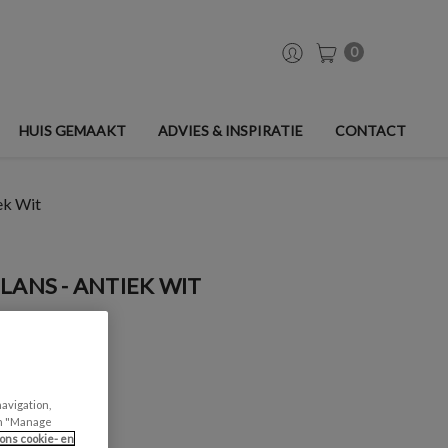
0
HUIS GEMAAKT
ADVIES & INSPIRATIE
CONTACT
iek Wit
LANS - ANTIEK WIT
navigation,
can "Manage
ons cookie- en