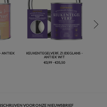
- ANTIEK
KEUKENTEGELVERF, ZIJDEGLANS -
MEUBE
ANTIEK WIT
€0,99 - €35,50
NSCHRIJVEN VOOR ONZE NIEUWSBRIEF