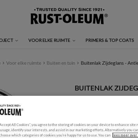
ROJECT
VOOR ELKE RUIMTE
PRIMERS & TOP COATS
e
Voor elke ruimte
Buiten en tuin
Buitenlak Zijdeglans - Ant
BUITENLAK ZIJDEG
€0,99 - €35,00
Een beoordeling schrijven
“Accept All Cookies”, you agree to the storing of cookies on your device to enhance site 
GESCHIKT VOOR:
 usage, identify your interests, and assist in our marketing efforts. Alternatively you 
Tuinmeubels en schuttingen
choose which categories of cookies you’re happy for us to use. You can
lees meer over 