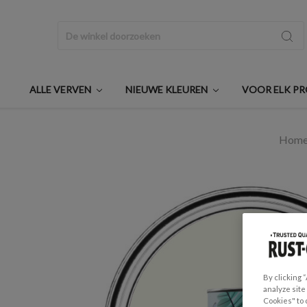
Zoeken
ALLE VERVEN
NIEUWE KLEUREN
VOOR ELK P
Hom
By clicking 
analyze site
Cookies" to 