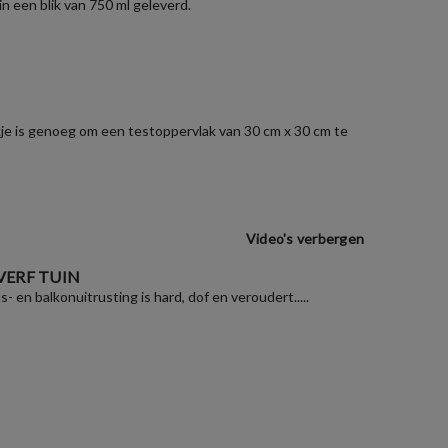
n een blik van 750 ml geleverd.
zakje is genoeg om een testoppervlak van 30 cm x 30 cm te
Video's verbergen
VERF TUIN
as- en balkonuitrusting is hard, dof en veroudert.....