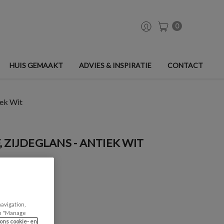
0
HUIS GEMAAKT
ADVIES & INSPIRATIE
CONTACT
iek Wit
 ZIJDEGLANS - ANTIEK WIT
navigation,
can "Manage
ons cookie- en