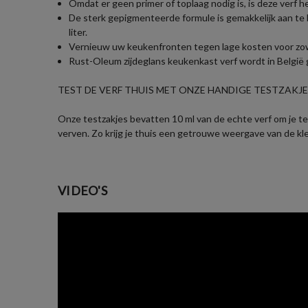
Omdat er geen primer of toplaag nodig is, is deze verf h
De sterk gepigmenteerde formule is gemakkelijk aan te 
liter.
Vernieuw uw keukenfronten tegen lage kosten voor zowel 
Rust-Oleum zijdeglans keukenkast verf wordt in België g
TEST DE VERF THUIS MET ONZE HANDIGE TESTZAKJES
Onze testzakjes bevatten 10 ml van de echte verf om je te 
verven. Zo krijg je thuis een getrouwe weergave van de kl
VIDEO'S