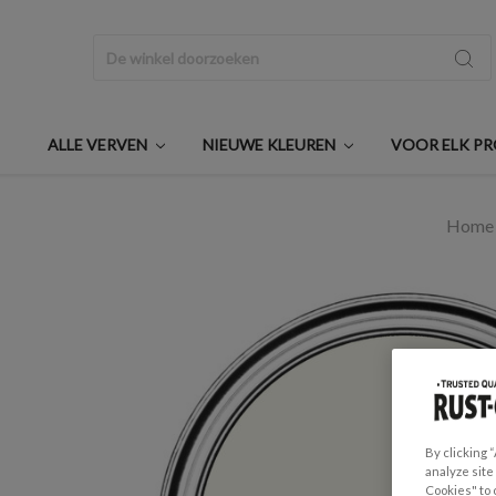
Zoeken
ALLE VERVEN
NIEUWE KLEUREN
VOOR ELK P
Home
By clicking 
analyze site
Cookies" to 