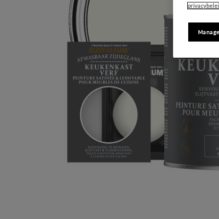
privacybele
Manage