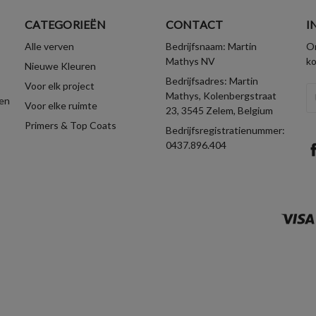
CATEGORIEËN
CONTACT
I
Alle verven
Bedrijfsnaam: Martin
On
Mathys NV
k
Nieuwe Kleuren
Bedrijfsadres: Martin
Voor elk project
E-
Mathys, Kolenbergstraat
en
Voor elke ruimte
ma
23, 3545 Zelem, Belgium
Primers & Top Coats
Bedrijfsregistratienummer:
0437.896.404