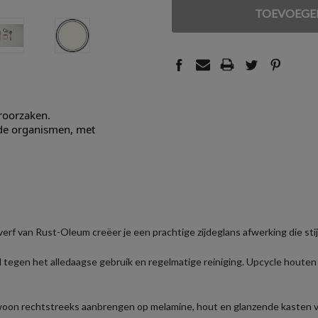
VAN
VAN
UNDEFINED
UNDEFINED
eroorzaken.
nde organismen, met
erf van Rust-Oleum creëer je een prachtige zijdeglans afwerking die stij
 tegen het alledaagse gebruik en regelmatige reiniging. Upcycle houte
oon rechtstreeks aanbrengen op melamine, hout en glanzende kasten vo