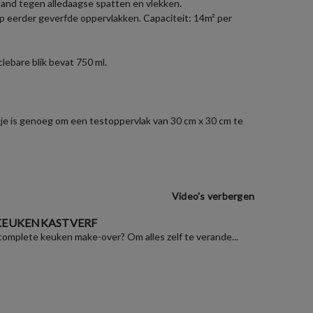
estand tegen alledaagse spatten en vlekken.
op eerder geverfde oppervlakken. Capaciteit: 14m² per
lebare blik bevat 750 ml.
zakje is genoeg om een testoppervlak van 30 cm x 30 cm te
Video's verbergen
 KEUKENKASTVERF
 complete keuken make-over? Om alles zelf te verande...