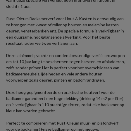
want deze speciale verf vereist geen grondverf en droogt in
slechts 1 uur.
Rust-Oleum Badkamerverf voor Hout & Kasten is eenvoudig aan
te brengen met kwast of roller op houten en melamine kasten,
deuren, vensterbanken enz. De speciale formule is verkrijgbaar in
een duurzame, hoogglanzende afwerking. Voor het beste
resultaat raden we twee verflagen aan.
Deze schimmel-, vocht- en condensbestendige verf is ontworpen
om tot 10 jaar lang te beschermen tegen barsten en afbladderen,
zelfs zonder primer. Het is perfect voor het overschilderen van
badkamermeubels, ijdelheden en vele andere houten
voorwerpen zoals deuren, plinten en badomrandingen.
Deze hoog gepigmenteerde en praktische houtverf voor de
badkamer garandeert een hoge dekking (dekking 14 m2 per liter)
en is verkrijgbaar in 110 prachtige tinten, zodat elke badkamer op
kleur kan worden gebracht.
Perfect te combineren met Rust-Oleum muur- en plafondverf
voor de badkamer! Fris je badkamer op met nieuwe,