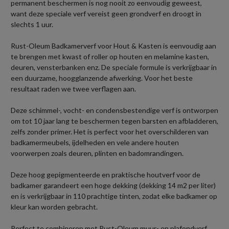
permanent beschermen is nog nooit zo eenvoudig geweest,
want deze speciale verf vereist geen grondverf en droogt in
slechts 1 uur.
Rust-Oleum Badkamerverf voor Hout & Kasten is eenvoudig aan
te brengen met kwast of roller op houten en melamine kasten,
deuren, vensterbanken enz. De speciale formule is verkrijgbaar in
een duurzame, hoogglanzende afwerking. Voor het beste
resultaat raden we twee verflagen aan.
Deze schimmel-, vocht- en condensbestendige verf is ontworpen
om tot 10 jaar lang te beschermen tegen barsten en afbladderen,
zelfs zonder primer. Het is perfect voor het overschilderen van
badkamermeubels, ijdelheden en vele andere houten
voorwerpen zoals deuren, plinten en badomrandingen.
Deze hoog gepigmenteerde en praktische houtverf voor de
badkamer garandeert een hoge dekking (dekking 14 m2 per liter)
en is verkrijgbaar in 110 prachtige tinten, zodat elke badkamer op
kleur kan worden gebracht.
Perfect te combineren met Rust-Oleum muur- en plafondverf