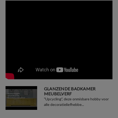
GLANZENDE BADKAMER
MEUBELVERF
"Upcycling", deze onmisbare hobby voor
alle decoratieliefhebbe...