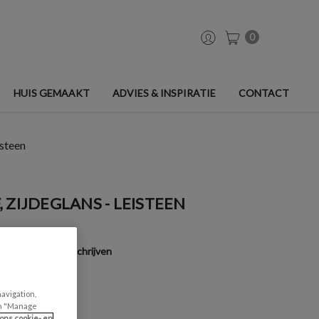
0
HUIS GEMAAKT
ADVIES & INSPIRATIE
CONTACT
isteen
 ZIJDEGLANS - LEISTEEN
Een beoordeling schrijven
navigation,
can "Manage
ons cookie- en