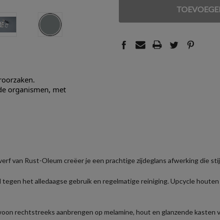
VAN
VAN
UNDEFINED
UNDEFINED
eroorzaken.
nde organismen, met
erf van Rust-Oleum creëer je een prachtige zijdeglans afwerking die stij
 tegen het alledaagse gebruik en regelmatige reiniging. Upcycle houte
oon rechtstreeks aanbrengen op melamine, hout en glanzende kasten vo