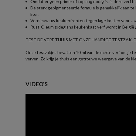
Omdat er geen primer of toplaag nodig is, is deze verf h
De sterk gepigmenteerde formule is gemakkelijk aan te 
liter.
Vernieuw uw keukenfronten tegen lage kosten voor zowel 
Rust-Oleum zijdeglans keukenkast verf wordt in België g
TEST DE VERF THUIS MET ONZE HANDIGE TESTZAKJES
Onze testzakjes bevatten 10 ml van de echte verf om je te 
verven. Zo krijg je thuis een getrouwe weergave van de kl
VIDEO'S