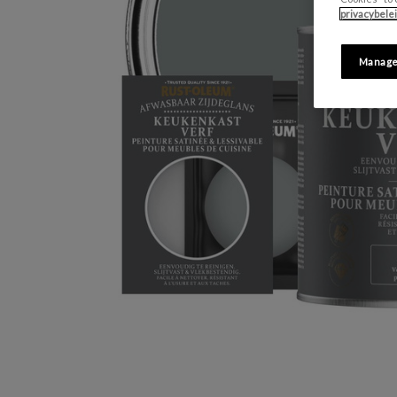
privacybele
Manage