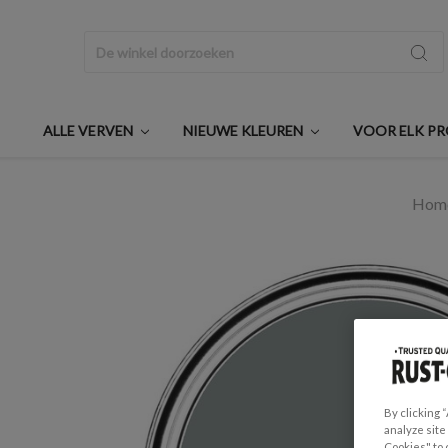
Zoeken
ALLE VERVEN
NIEUWE KLEUREN
VOOR ELK P
Hom
By clicking 
analyze site
Cookies" to 