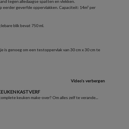
estand tegen alledaagse spatten en vlekken.
op eerder geverfde oppervlakken. Capaciteit: 14m² per
lebare blik bevat 750 ml.
zakje is genoeg om een testoppervlak van 30 cm x 30 cm te
Video's verbergen
 KEUKENKASTVERF
 complete keuken make-over? Om alles zelf te verande...