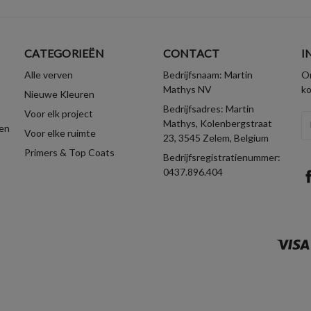
CATEGORIEËN
CONTACT
I
Alle verven
Bedrijfsnaam: Martin
On
Mathys NV
k
Nieuwe Kleuren
Bedrijfsadres: Martin
Voor elk project
E-
Mathys, Kolenbergstraat
en
Voor elke ruimte
ma
23, 3545 Zelem, Belgium
Primers & Top Coats
Bedrijfsregistratienummer:
0437.896.404