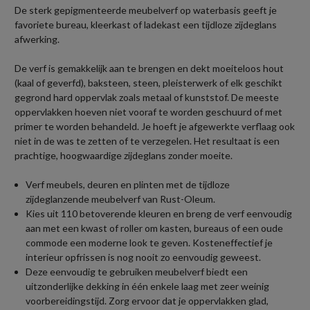
De sterk gepigmenteerde meubelverf op waterbasis geeft je
favoriete bureau, kleerkast of ladekast een tijdloze zijdeglans
afwerking.
De verf is gemakkelijk aan te brengen en dekt moeiteloos hout
(kaal of geverfd), baksteen, steen, pleisterwerk of elk geschikt
gegrond hard oppervlak zoals metaal of kunststof. De meeste
oppervlakken hoeven niet vooraf te worden geschuurd of met
primer te worden behandeld. Je hoeft je afgewerkte verflaag ook
niet in de was te zetten of te verzegelen. Het resultaat is een
prachtige, hoogwaardige zijdeglans zonder moeite.
Verf meubels, deuren en plinten met de tijdloze
zijdeglanzende meubelverf van Rust-Oleum.
Kies uit 110 betoverende kleuren en breng de verf eenvoudig
aan met een kwast of roller om kasten, bureaus of een oude
commode een moderne look te geven. Kosteneffectief je
interieur opfrissen is nog nooit zo eenvoudig geweest.
Deze eenvoudig te gebruiken meubelverf biedt een
uitzonderlijke dekking in één enkele laag met zeer weinig
voorbereidingstijd. Zorg ervoor dat je oppervlakken glad,