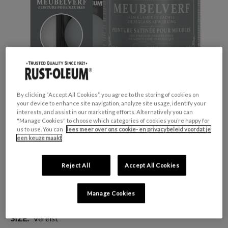
By clicking “Accept All Cookies”, you agree to the storing of cookies on
your device to enhance site navigation, analyze site usage, identify your
interests, and assist in our marketing efforts. Alternatively you can
"Manage Cookies" to choose which categories of cookies you’re happy for
us to use. You can
lees meer over ons cookie- en privacybeleid voordat je
een keuze maakt
GESCHIKT VOOR:
Meubels en plinten
KLEURGROEP:
Grijs
Reject All
Accept All Cookies
KLEURCOLLECTIE:
Zachte tinten
FINISH:
Zijdeglans
Manage Cookies
SIZE:
Vereist