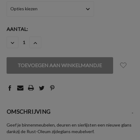
HUIDIGE
AANTAL:
VOORRAAD:
HOEVEELHEID
HOEVEELHEID
VERLAGEN
VERHOGEN
VAN
VAN
UNDEFINED
UNDEFINED
OMSCHRIJVING
-
Geef je binnenmeubelen, deuren en sierlijsten een nieuwe glans
dankzij de Rust-Oleum zijdeglans meubelverf.