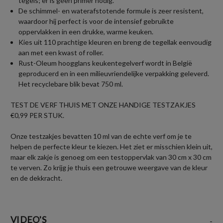
tegels; er is geen primer nodig.
De schimmel- en waterafstotende formule is zeer resistent,
waardoor hij perfect is voor de intensief gebruikte
oppervlakken in een drukke, warme keuken.
Kies uit 110 prachtige kleuren en breng de tegellak eenvoudig
aan met een kwast of roller.
Rust-Oleum hoogglans keukentegelverf wordt in België
geproducerd en in een milieuvriendelijke verpakking geleverd.
Het recyclebare blik bevat 750 ml.
TEST DE VERF THUIS MET ONZE HANDIGE TESTZAKJES
€0,99 PER STUK.
Onze testzakjes bevatten 10 ml van de echte verf om je te
helpen de perfecte kleur te kiezen. Het ziet er misschien klein uit,
maar elk zakje is genoeg om een testoppervlak van 30 cm x 30 cm
te verven. Zo krijg je thuis een getrouwe weergave van de kleur
en de dekkracht.
VIDEO'S
-