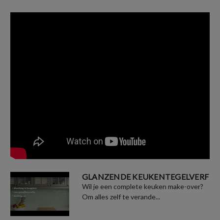
GLANZENDE KEUKENTEGELVERF
Wil je een complete keuken make-over?
Om alles zelf te verande...