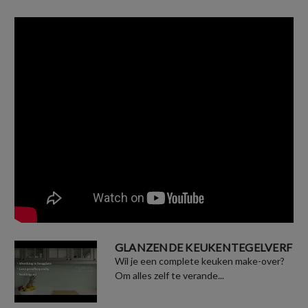
GLANZENDE KEUKENTEGELVERF
Wil je een complete keuken make-over?
Om alles zelf te verande...