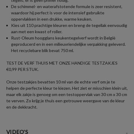
tegels; er is geen primer nodig.
De schimmel- en waterafstotende formule is zeer resistent,
waardoor hij perfect is voor de intensief gebruikte
oppervlakken in een drukke, warme keuken.
Kies uit 110 prachtige kleuren en breng de tegellak eenvoudig
aan met een kwast of roller.
Rust-Oleum hoogglans keukentegelverf wordt in België
geproducerd en in een milieuvriendelijke verpakking geleverd.
Het recyclebare blik bevat 750 ml.
TEST DE VERF THUIS MET ONZE HANDIGE TESTZAKJES
€0,99 PER STUK.
Onze testzakjes bevatten 10 ml van de echte verf om je te
helpen de perfecte kleur te kiezen. Het ziet er misschien klein uit,
maar elk zakje is genoeg om een testoppervlak van 30 cm x 30 cm
te verven. Zo krijg je thuis een getrouwe weergave van de kleur
en de dekkracht.
VIDEO'S
-