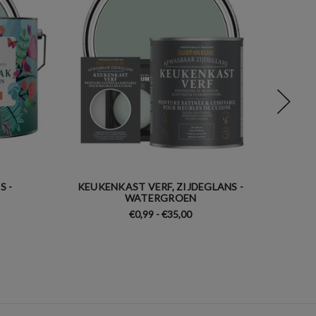
S -
KEUKENKAST VERF, ZIJDEGLANS -
M
WATERGROEN
€0,99 - €35,00