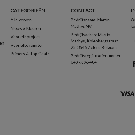
CATEGORIEËN
CONTACT
I
Alle verven
Bedrijfsnaam: Martin
On
Mathys NV
k
Nieuwe Kleuren
Bedrijfsadres: Martin
Voor elk project
E-
Mathys, Kolenbergstraat
en
Voor elke ruimte
ma
23, 3545 Zelem, Belgium
Primers & Top Coats
Bedrijfsregistratienummer:
0437.896.404