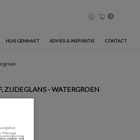
0
HUIS GEMAAKT
ADVIES & INSPIRATIE
CONTACT
tergroen
, ZIJDEGLANS - WATERGROEN
navigation,
can "Manage
ons cookie- en