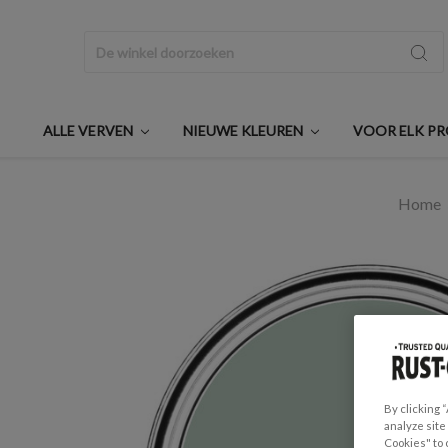
Zoeken
ALLE VERVEN
NIEUWE KLEUREN
VOOR ELK P
Home
By clicking 
analyze site
Cookies" to 