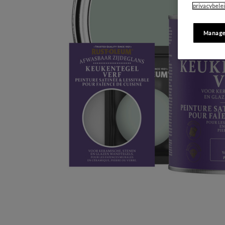
privacybele
Manage