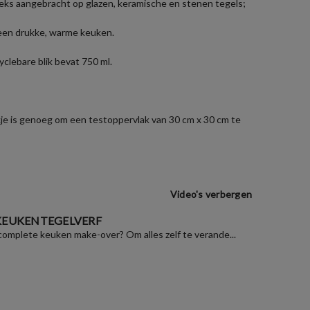
eks aangebracht op glazen, keramische en stenen tegels;
n een drukke, warme keuken.
clebare blik bevat 750 ml.
zakje is genoeg om een testoppervlak van 30 cm x 30 cm te
Video's verbergen
 KEUKENTEGELVERF
 complete keuken make-over? Om alles zelf te verande...