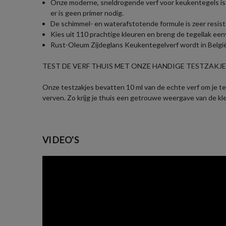
Onze moderne, sneldrogende verf voor keukentegels is 
er is geen primer nodig.
De schimmel- en waterafstotende formule is zeer resiste
Kies uit 110 prachtige kleuren en breng de tegellak een
Rust-Oleum Zijdeglans Keukentegelverf wordt in België 
TEST DE VERF THUIS MET ONZE HANDIGE TESTZAKJES
Onze testzakjes bevatten 10 ml van de echte verf om je te 
verven. Zo krijg je thuis een getrouwe weergave van de kl
VIDEO'S