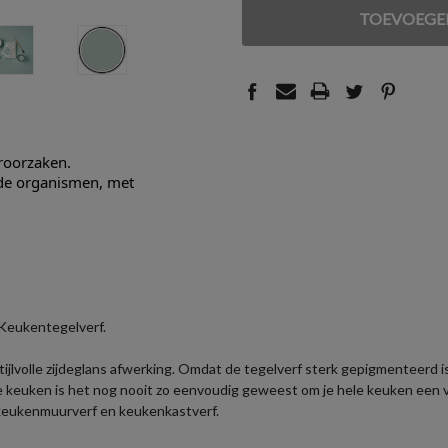
VAN
VAN
UNDEFINED
UNDEFINED
eroorzaken.
nde organismen, met
 Keukentegelverf.
lvolle zijdeglans afwerking. Omdat de tegelverf sterk gepigmenteerd is, 
e keuken is het nog nooit zo eenvoudig geweest om je hele keuken een 
keukenmuurverf en keukenkastverf.