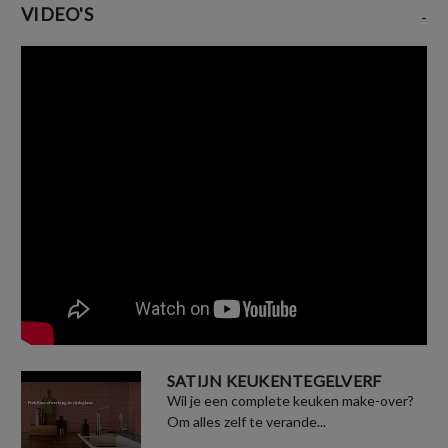
VIDEO'S
-
SATIJN KEUKENTEGELVERF
Wil je een complete keuken make-over?
Om alles zelf te verande...