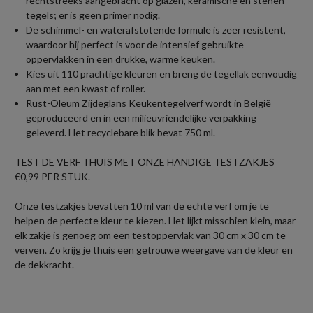
rechtstreeks aangebracht op glazen, keramische en stenen
tegels; er is geen primer nodig.
De schimmel- en waterafstotende formule is zeer resistent,
waardoor hij perfect is voor de intensief gebruikte
oppervlakken in een drukke, warme keuken.
Kies uit 110 prachtige kleuren en breng de tegellak eenvoudig
aan met een kwast of roller.
Rust-Oleum Zijdeglans Keukentegelverf wordt in België
geproduceerd en in een milieuvriendelijke verpakking
geleverd. Het recyclebare blik bevat 750 ml.
TEST DE VERF THUIS MET ONZE HANDIGE TESTZAKJES
€0,99 PER STUK.
Onze testzakjes bevatten 10 ml van de echte verf om je te
helpen de perfecte kleur te kiezen. Het lijkt misschien klein, maar
elk zakje is genoeg om een testoppervlak van 30 cm x 30 cm te
verven. Zo krijg je thuis een getrouwe weergave van de kleur en
de dekkracht.