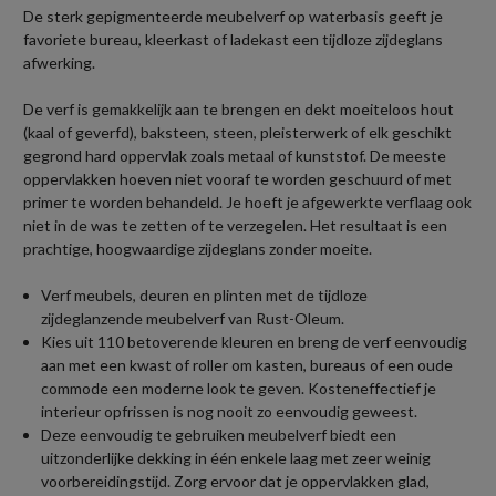
De sterk gepigmenteerde meubelverf op waterbasis geeft je
favoriete bureau, kleerkast of ladekast een tijdloze zijdeglans
afwerking.
De verf is gemakkelijk aan te brengen en dekt moeiteloos hout
(kaal of geverfd), baksteen, steen, pleisterwerk of elk geschikt
gegrond hard oppervlak zoals metaal of kunststof. De meeste
oppervlakken hoeven niet vooraf te worden geschuurd of met
primer te worden behandeld. Je hoeft je afgewerkte verflaag ook
niet in de was te zetten of te verzegelen. Het resultaat is een
prachtige, hoogwaardige zijdeglans zonder moeite.
Verf meubels, deuren en plinten met de tijdloze
zijdeglanzende meubelverf van Rust-Oleum.
Kies uit 110 betoverende kleuren en breng de verf eenvoudig
aan met een kwast of roller om kasten, bureaus of een oude
commode een moderne look te geven. Kosteneffectief je
interieur opfrissen is nog nooit zo eenvoudig geweest.
Deze eenvoudig te gebruiken meubelverf biedt een
uitzonderlijke dekking in één enkele laag met zeer weinig
voorbereidingstijd. Zorg ervoor dat je oppervlakken glad,