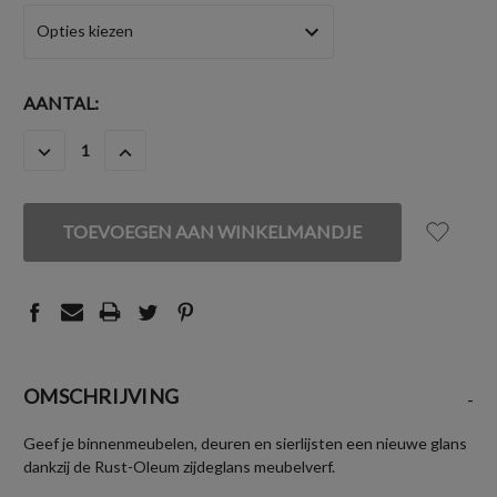
HUIDIGE
AANTAL:
VOORRAAD:
HOEVEELHEID
HOEVEELHEID
VERLAGEN
VERHOGEN
VAN
VAN
UNDEFINED
UNDEFINED
OMSCHRIJVING
-
Geef je binnenmeubelen, deuren en sierlijsten een nieuwe glans
dankzij de Rust-Oleum zijdeglans meubelverf.