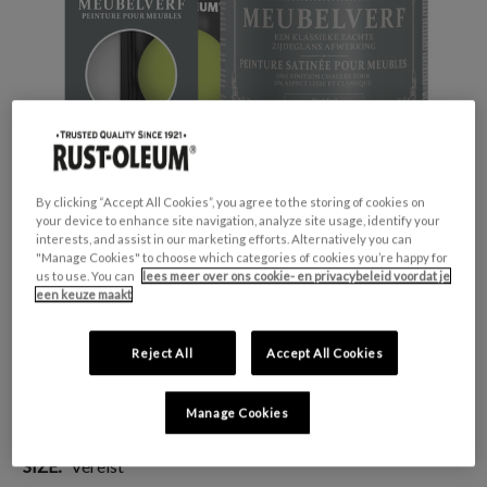
By clicking “Accept All Cookies”, you agree to the storing of cookies on
your device to enhance site navigation, analyze site usage, identify your
interests, and assist in our marketing efforts. Alternatively you can
"Manage Cookies" to choose which categories of cookies you’re happy for
us to use. You can
lees meer over ons cookie- en privacybeleid voordat je
een keuze maakt
GESCHIKT VOOR:
Meubels en plinten
KLEURGROEP:
Groen
Reject All
Accept All Cookies
KLEURCOLLECTIE:
Opvallend & levendig
FINISH:
Zijdeglans
Manage Cookies
SIZE:
Vereist