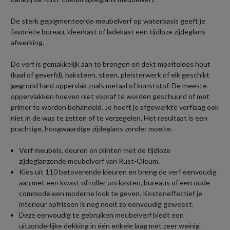
De sterk gepigmenteerde meubelverf op waterbasis geeft je
favoriete bureau, kleerkast of ladekast een tijdloze zijdeglans
afwerking.
De verf is gemakkelijk aan te brengen en dekt moeiteloos hout
(kaal of geverfd), baksteen, steen, pleisterwerk of elk geschikt
gegrond hard oppervlak zoals metaal of kunststof. De meeste
oppervlakken hoeven niet vooraf te worden geschuurd of met
primer te worden behandeld. Je hoeft je afgewerkte verflaag ook
niet in de was te zetten of te verzegelen. Het resultaat is een
prachtige, hoogwaardige zijdeglans zonder moeite.
Verf meubels, deuren en plinten met de tijdloze
zijdeglanzende meubelverf van Rust-Oleum.
Kies uit 110 betoverende kleuren en breng de verf eenvoudig
aan met een kwast of roller om kasten, bureaus of een oude
commode een moderne look te geven. Kosteneffectief je
interieur opfrissen is nog nooit zo eenvoudig geweest.
Deze eenvoudig te gebruiken meubelverf biedt een
uitzonderlijke dekking in één enkele laag met zeer weinig