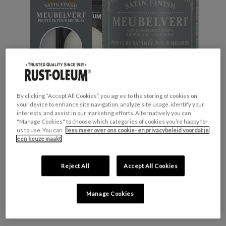
By clicking “Accept All Cookies”, you agree to the storing of cookies on
your device to enhance site navigation, analyze site usage, identify your
interests, and assist in our marketing efforts. Alternatively you can
"Manage Cookies" to choose which categories of cookies you’re happy for
us to use. You can
lees meer over ons cookie- en privacybeleid voordat je
een keuze maakt
GESCHIKT VOOR:
Meubels en plinten
Reject All
Accept All Cookies
KLEURGROEP:
Wit
KLEURCOLLECTIE:
Neutrale tinten
Manage Cookies
FINISH:
Zijdeglans