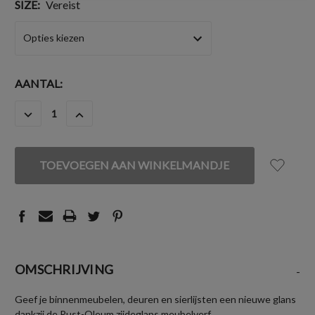
SIZE:
Vereist
HUIDIGE
AANTAL:
VOORRAAD:
HOEVEELHEID
HOEVEELHEID
VERLAGEN
VERHOGEN
VAN
VAN
UNDEFINED
UNDEFINED
OMSCHRIJVING
-
Geef je binnenmeubelen, deuren en sierlijsten een nieuwe glans
dankzij de Rust-Oleum zijdeglans meubelverf.