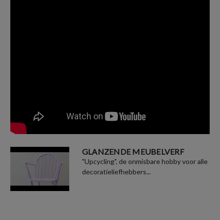
GLANZENDE MEUBELVERF
"Upcycling", de onmisbare hobby voor alle
decoratieliefhebbers...