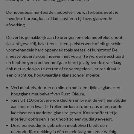
De hooggepigmenteerde meubelverf op waterbasis geeft je
favoriete bureau, kast of ladekast een tijdloze, glanzende
afwerking.
De verf is gemakkelijk aan te brengen en dekt moeiteloos hout
(kaal of geverfd), baksteen, steen, pleisterwerk of elk geschikt
voorbehandeld hard oppervlak zoals metaal of kunststof. De
meeste oppervlakken hoeven niet vooraf te worden geschuurd
en hebben geen primer nodig. Je hoeft je afgewerkte verflaag
ook niet in de was te zetten of te verzegelen. Het resultaat is
een prachtige, hoogwaardige glans zonder moeite.
Verf meubels, deuren en plinten met een tijdloze glans met
hoogglans meubelverf van Rust-Oleum.
Kies uit 110 betoverende kleuren en breng de verf eenvoudig
aan met een kwast of roller om kasten, bureaus of een oude
ladekast een moderne glans te geven. Kosteneffectief je
interieur opfrissen is nog nooit zo eenvoudig geweest.
Deze eenvoudig te gebruiken meubelverf biedt een
uitzonderlijke dekking in één enkele laag met zeer weinig