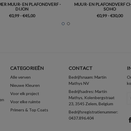
ER MUUR- EN PLAFONDVERF -
MUUR- EN PLAFONDVERF CH
DIJON
SOHO
€0,99 - €45,00
€0,99 - €30,00
CATEGORIEËN
CONTACT
I
Alle verven
Bedrijfsnaam: Martin
On
Mathys NV
k
Nieuwe Kleuren
Bedrijfsadres: Martin
Voor elk project
E-
Mathys, Kolenbergstraat
en
Voor elke ruimte
ma
23, 3545 Zelem, Belgium
Primers & Top Coats
Bedrijfsregistratienummer:
0437.896.404