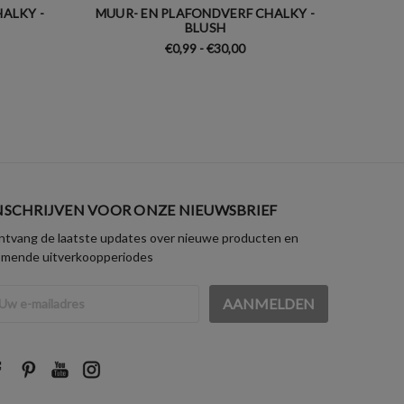
ALKY -
MUUR- EN PLAFONDVERF CHALKY -
MUUR-
BLUSH
€0,99 - €30,00
NSCHRIJVEN VOOR ONZE NIEUWSBRIEF
tvang de laatste updates over nieuwe producten en
omende uitverkoopperiodes
iladres