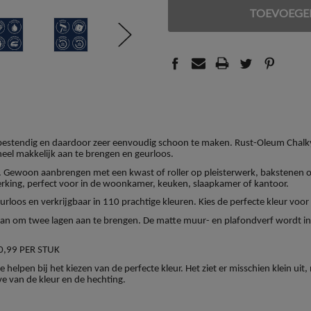
VAN
VAN
UNDEFINED
UNDEFINED
vlekbestendig en daardoor zeer eenvoudig schoon te maken. Rust-Oleum Chalk
heel makkelijk aan te brengen en geurloos.
 Gewoon aanbrengen met een kwast of roller op pleisterwerk, bakstenen o
rking, perfect voor in de woonkamer, keuken, slaapkamer of kantoor.
rloos en verkrijgbaar in 110 prachtige kleuren. Kies de perfecte kleur voo
 aan om twee lagen aan te brengen. De matte muur- en plafondverf wordt in 
0,99 PER STUK
 helpen bij het kiezen van de perfecte kleur. Het ziet er misschien klein ui
ve van de kleur en de hechting.