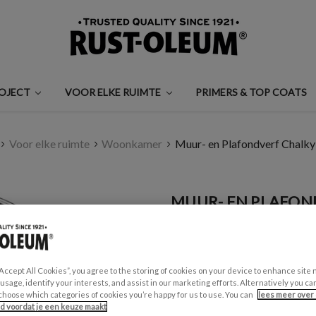
ROJECT
VOOR ELKE RUIMTE
PRIMERS & TOP COATS
Voor elke ruimte
Woonkamer
Muur- en Plafondverf Chalky 
MUUR- EN PLAFOND
€0,99 - €30,00
Een beoordeling schrijven
“Accept All Cookies”, you agree to the storing of cookies on your device to enhance site 
 usage, identify your interests, and assist in our marketing efforts. Alternatively you 
GESCHIKT VOOR:
choose which categories of cookies you’re happy for us to use. You can
lees meer over 
Muren en Plafonds
id voordat je een keuze maakt