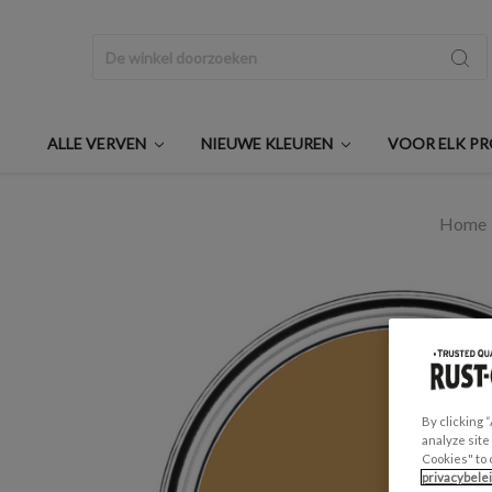
Zoeken
ALLE VERVEN
NIEUWE KLEUREN
VOOR ELK P
Home
By clicking 
analyze site
Cookies" to 
privacybele