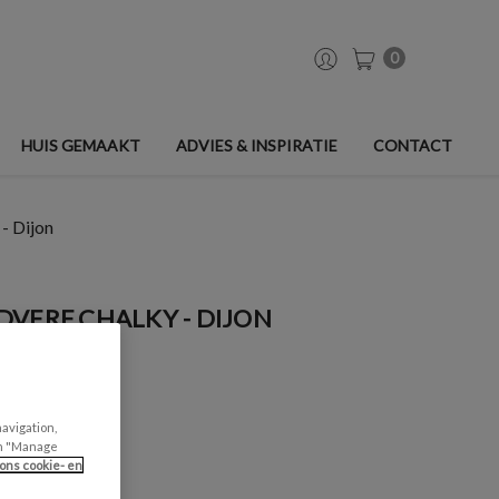
0
HUIS GEMAAKT
ADVIES & INSPIRATIE
CONTACT
- Dijon
VERF CHALKY - DIJON
navigation,
can "Manage
ons cookie- en