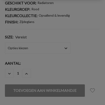
GESCHIKT VOOR:
Radiatoren
KLEURGROEP:
Rood
KLEURCOLLECTIE:
Opvallend & levendig
FINISH:
Zijdeglans
SIZE:
Vereist
HUIDIGE
AANTAL:
VOORRAAD:
HOEVEELHEID
HOEVEELHEID
VERLAGEN
VERHOGEN
VAN
VAN
UNDEFINED
UNDEFINED