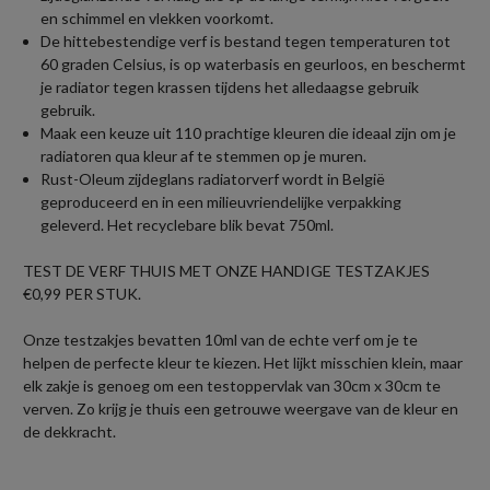
en schimmel en vlekken voorkomt.
De hittebestendige verf is bestand tegen temperaturen tot
60 graden Celsius, is op waterbasis en geurloos, en beschermt
je radiator tegen krassen tijdens het alledaagse gebruik
gebruik.
Maak een keuze uit 110 prachtige kleuren die ideaal zijn om je
radiatoren qua kleur af te stemmen op je muren.
Rust-Oleum zijdeglans radiatorverf wordt in België
geproduceerd en in een milieuvriendelijke verpakking
geleverd. Het recyclebare blik bevat 750ml.
TEST DE VERF THUIS MET ONZE HANDIGE TESTZAKJES
€0,99 PER STUK.
Onze testzakjes bevatten 10ml van de echte verf om je te
helpen de perfecte kleur te kiezen. Het lijkt misschien klein, maar
elk zakje is genoeg om een testoppervlak van 30cm x 30cm te
verven. Zo krijg je thuis een getrouwe weergave van de kleur en
de dekkracht.