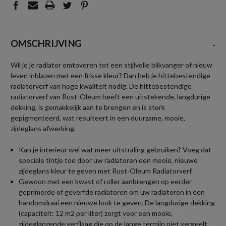
OMSCHRIJVING
-
Wil je je radiator omtoveren tot een stijlvolle blikvanger of nieuw
leven inblazen met een frisse kleur? Dan heb je hittebestendige
radiatorverf van hoge kwaliteit nodig. De hittebestendige
radiatorverf van Rust-Oleum heeft een uitstekende, langdurige
dekking, is gemakkelijk aan te brengen en is sterk
gepigmenteerd, wat resulteert in een duurzame, mooie,
zijdeglans afwerking.
Kan je interieur wel wat meer uitstraling gebruiken? Voeg dat
speciale tintje toe door uw radiatoren een mooie, nieuwe
zijdeglans kleur te geven met Rust-Oleum Radiatorverf.
Gewoon met een kwast of roller aanbrengen op eerder
geprimerde of geverfde radiatoren om uw radiatoren in een
handomdraai een nieuwe look te geven. De langdurige dekking
(capaciteit: 12 m2 per liter) zorgt voor een mooie,
zijdeglanzende verflaag die op de lange termijn niet vergeelt