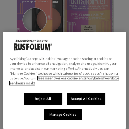
By clicking “Accept All Cookies”, you agree to the storing of cookies on
your device to enhance site navigation, analyze site usage, identify your
interests, and assist in our marketing efforts. Alternatively you can
Productveiligheid
"Manage Cookies" to choose which categories of cookies you’re happy for
us to use. You can
lees meer over ons cookie- en privacybeleid voordat je
Waarschuwing
een keuze maakt
H317 - Kan een allergische huidreactie
veroorzaken.
Reject All
Accept All Cookies
H412 - Schadelijk voor in het water levende
organismen, met langdurige gevolgen.
Manage Cookies