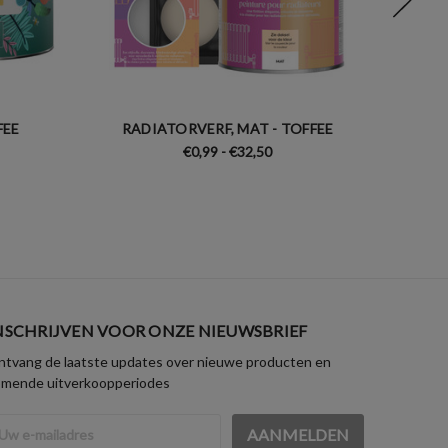
FEE
RADIATORVERF, MAT - TOFFEE
KEUK
€0,99 - €32,50
NSCHRIJVEN VOOR ONZE NIEUWSBRIEF
tvang de laatste updates over nieuwe producten en
omende uitverkoopperiodes
iladres