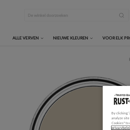
Zoeken
ALLE VERVEN
NIEUWE KLEUREN
VOOR ELK P
By clicking 
analyze site
Cookies" to 
privacybele