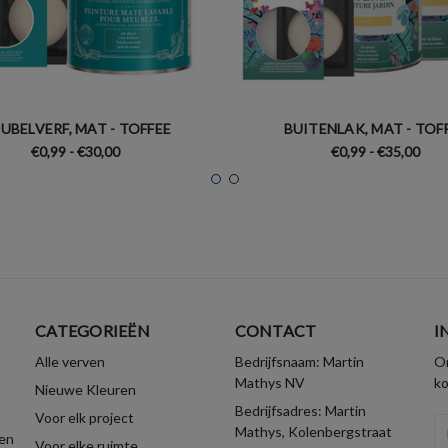
UBELVERF, MAT - TOFFEE
BUITENLAK, MAT - TOF
€0,99 - €30,00
€0,99 - €35,00
CATEGORIEËN
CONTACT
I
Alle verven
Bedrijfsnaam: Martin
On
Mathys NV
k
Nieuwe Kleuren
Bedrijfsadres: Martin
Voor elk project
E-
Mathys, Kolenbergstraat
en
Voor elke ruimte
ma