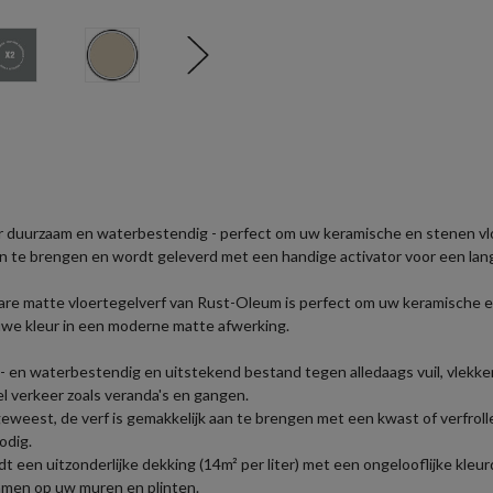
r duurzaam en waterbestendig - perfect om uw keramische en stenen vlo
n te brengen en wordt geleverd met een handige activator voor een la
sbare matte vloertegelverf van Rust-Oleum is perfect om uw keramische 
uwe kleur in een moderne matte afwerking.
en waterbestendig en uitstekend bestand tegen alledaags vuil, vlekke
l verkeer zoals veranda's en gangen.
eweest, de verf is gemakkelijk aan te brengen met een kwast of verfrolle
odig.
t een uitzonderlijke dekking (14m² per liter) met een ongelooflijke kleurd
emmen op uw muren en plinten.