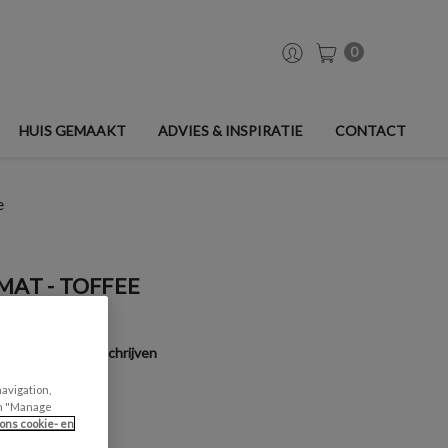
0
HUIS GEMAAKT
ADVIES & INSPIRATIE
CONTACT
e
MAT - TOFFEE
Een beoordeling schrijven
navigation,
can "Manage
ons cookie- en