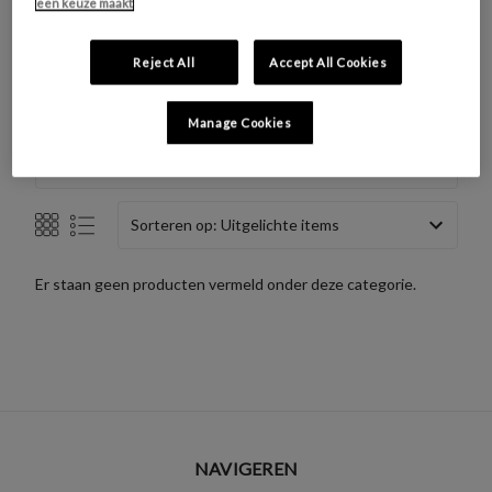
een keuze maakt
Muur- en Plafondverf Chalky
PVC verf
Reject All
Accept All Cookies
category.showing_all
Manage Cookies
Zoeken op
Sorteren op:
Er staan geen producten vermeld onder deze categorie.
NAVIGEREN