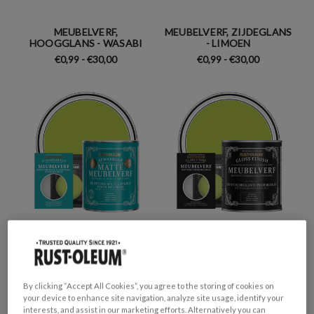
MEUBELVERF,
MEUBELVERF, ZIJDEGLANS
HOOGGLANS - WASABI
- LIMOEN
€0,99 - €30,00
€0,99 - €30,00
MEUBELVERF, MAT -
MEUBELVERF,
LIMOEN
HOOGGLANS - LIMOEN
€0,99 - €30,00
€0,99 - €30,00
By clicking “Accept All Cookies”, you agree to the storing of cookies on
your device to enhance site navigation, analyze site usage, identify your
interests, and assist in our marketing efforts. Alternatively you can