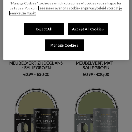
"Manage Cookies" to choose which categories of cookies you’re happy for
us to use. You can
lees meer over ons cookie- en privacybeleid voordat je
een keuze maakt
Reject All
Accept All Cookies
Manage Cookies
MEUBELVERF, ZIJDEGLANS
MEUBELVERF, MAT -
- SALIEGROEN
SALIEGROEN
€0,99 - €30,00
€0,99 - €30,00